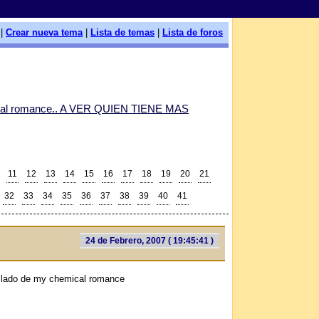
|
Crear nueva tema
|
Lista de temas
|
Lista de foros
cal romance.. A VER QUIEN TIENE MAS
11
12
13
14
15
16
17
18
19
20
21
32
33
34
35
36
37
38
39
40
41
24 de Febrero, 2007 ( 19:45:41 )
 lado de my chemical romance