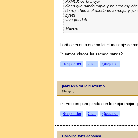
PXNDX es lo mejor
dicen que panda copia y no sera my che
de my chemical panda es lo mejor y ya de
byez!
viva panda!!
Maxtra
harй de cuenta que no lei el mensaje de ma
їcuantos discos ha sacado panda?
Responder
Citar
Quejarse
javix PxNdA lo mexsimo
(Huesped)
mi voto es para pxndx son lo mejor mejor q
Responder
Citar
Quejarse
Carolina fans depanda