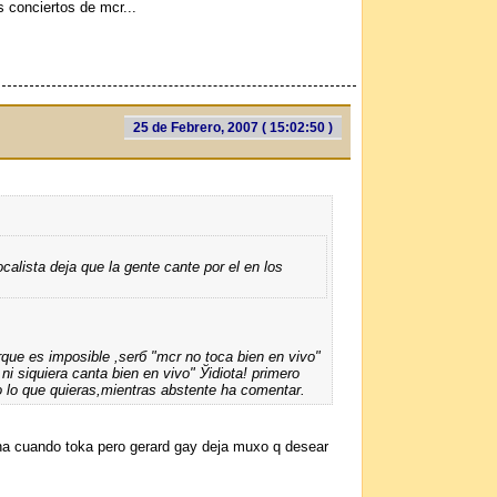
 conciertos de mcr...
25 de Febrero, 2007 ( 15:02:50 )
ocalista deja que la gente cante por el en los
que es imposible ,serб "mcr no toca bien en vivo"
ni siquiera canta bien en vivo" Ўidiota! primero
o lo que quieras,mientras abstente ha comentar.
uena cuando toka pero gerard gay deja muxo q desear