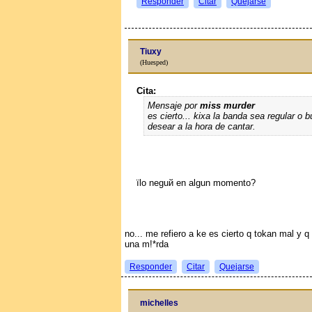
Responder
Citar
Quejarse
Tiuxy
(Huesped)
Cita:
Mensaje por
miss murder
es cierto... kixa la banda sea regular o
desear a la hora de cantar.
їlo neguй en algun momento?
no... me refiero a ke es cierto q tokan mal y q
una m!*rda
Responder
Citar
Quejarse
michelles