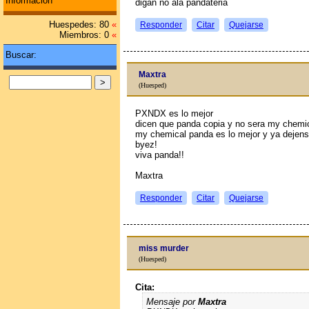
Información
digan no ala pandateria
Huespedes: 80
«
Responder
Citar
Quejarse
Miembros: 0
«
Buscar:
Maxtra
(Huesped)
PXNDX es lo mejor
dicen que panda copia y no sera my chemic
my chemical panda es lo mejor y ya dejense
byez!
viva panda!!
Maxtra
Responder
Citar
Quejarse
miss murder
(Huesped)
Cita:
Mensaje por
Maxtra