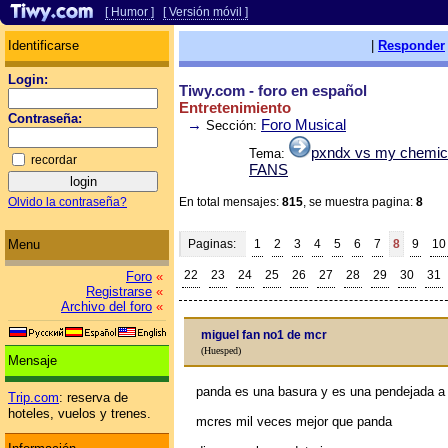
[ Humor ]
[ Versión móvil ]
Identificarse
|
Responder
Login:
Tiwy.com - foro en español
Entretenimiento
Contraseña:
→
Foro Musical
Sección:
pxndx vs my chemi
Tema:
recordar
FANS
Olvido la contraseña?
En total mensajes:
815
, se muestra pagina:
8
Menu
Paginas:
1
2
3
4
5
6
7
8
9
10
22
23
24
25
26
27
28
29
30
31
Foro
«
Registrarse
«
Archivo del foro
«
miguel fan no1 de mcr
(Huesped)
Mensaje
panda es una basura y es una pendejada a
Trip.com
: reserva de
hoteles, vuelos y trenes.
mcres mil veces mejor que panda