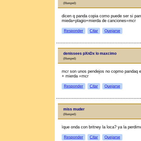
(Huesped)
dicen q panda copia como puede ser si pan
mieda+plagio+mierda de canciones=mcr
Responder
Citar
Quejarse
denissees pXnDx lo maxcimo
(Huesped)
mcr son unos pendejos no copmo pandaq e 
+ mierda =mcr
Responder
Citar
Quejarse
miss muder
(Huesped)
їque onda con britney la loca? ya la perdim
Responder
Citar
Quejarse