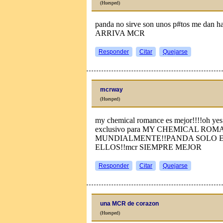
(Huesped)
panda no sirve son unos p#tos me 
ARRIVA MCR
Responder
Citar
Quejarse
mcrway
(Huesped)
my chemical romance es mejor!!!!oh yes
exclusivo para MY CHEMICAL ROM
MUNDIALMENTE!!PANDA SOLO E
ELLOS!!mcr SIEMPRE MEJOR
Responder
Citar
Quejarse
una MCR de corazon
(Huesped)