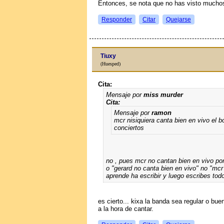
Entonces, se nota que no has visto muchos
Responder
Citar
Quejarse
Tiuxy
(Huesped)
Cita:
Mensaje por
miss murder
Cita:
Mensaje por
ramon
mcr nisiquiera canta bien en vivo el b
conciertos
no , pues mcr no cantan bien en vivo por
o "gerard no canta bien en vivo" no "mcr 
aprende ha escribir y luego escribes tod
es cierto... kixa la banda sea regular o b
a la hora de cantar.