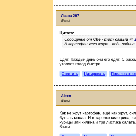
Лиана 297
(Гость)
Цитата:
Сообщение от
Che - тот самый @
А картофан чего жрут - ведь родина
Едят. Каждый день они его едят. С рисом
утоляет голод быстро.
Ответить
Цитировать
Пожаловатьс
Alexn
(Гость)
Как не жрут картофан, ещё как жрут, си
бутыль масла. И в тарелке кило риса, к
курицы или килина и три листика салата.
бочки