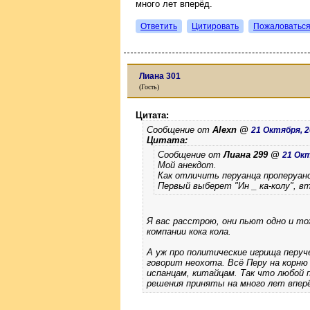
много лет вперёд.
Ответить
Цитировать
Пожаловатьс
Лиана 301
(Гость)
Цитата:
Сообщение от
Alexn @
21 Октября, 20
Цитата:
Сообщение от
Лиана 299 @
21 Окт
Мой анекдот.
Как отличить перуанца проперуанс
Первый выберет "Ин _ ка-колу", вто
Я вас расстрою, они пьют одно и то
компании кока кола.
А уж про политические игрища перуч
говорит неохота. Всё Перу на корню
испанцам, китайцам. Так что любой 
решения приняты на много лет впер