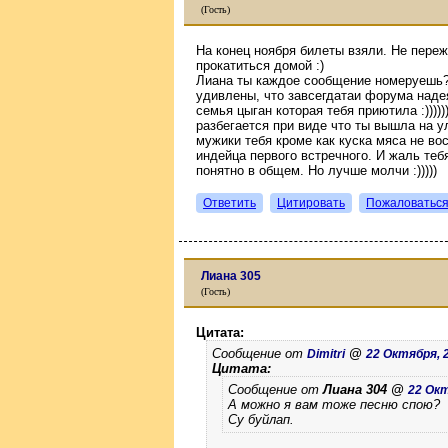
(Гость)
На конец ноября билеты взяли. Не пере
прокатиться домой :)
Лиана ты каждое сообщение номеруешь?
удивлены, что завсегдатаи форума наде
семья цыган которая тебя приютила :)))))
разбегается при виде что ты вышла на улиц
мужики тебя кроме как куска мяса не в
индейца первого встречного. И жаль тебя
понятно в общем. Но лучше молчи :)))))
Ответить
Цитировать
Пожаловатьс
Лиана 305
(Гость)
Цитата:
Сообщение от
@
Dimitri
22 Октября, 2
Цитата:
Сообщение от
Лиана 304 @
22 Окт
А можно я вам тоже песню спою?
Су буйлап.