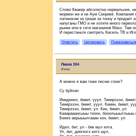
Слово Квакер абсолютно нормальное, не 
мормон же и не Аум Синрикё. Компания п
латиносии за гроши за тонну и продает 
напуганы ГМО и не хотите много перепл
рынке или в сети магазинов Mass. Там он
И перестаньте смотреть Кисель ТВ и Иг
Ответить
Цитировать
Пожаловатьс
Лиана 304
(Гость)
А можно я вам тоже песню спою?
Су буйлап.
Ииидееел, бииит, ууул. Тииирэээн, бииит
Тииирэээн, бииит, ууул. Кииин, бииит, уу
Тииирэээн, бииит, ул. Кин, бииит, ул.
Кааарааангыыы тооон, бооолыыытлыыы к
Бееез аерыыылгааан кон, бииит, ул.
Идел, бит, ул - бик мул елга.
Ул, бит, дингезгэ китэ шул,