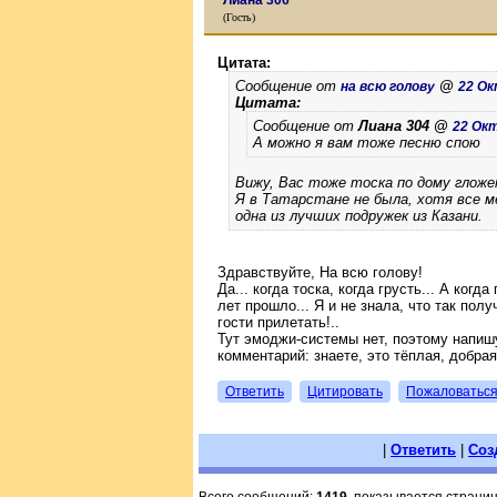
Лиана 306
(Гость)
Цитата:
Сообщение от
@
на всю голову
22 Ок
Цитата:
Сообщение от
Лиана 304 @
22 Окт
А можно я вам тоже песню спою
Вижу, Вас тоже тоска по дому глож
Я в Татарстане не была, хотя все м
одна из лучших подружек из Казани.
Здравствуйте, На всю голову!
Да... когда тоска, когда грусть... А когд
лет прошло... Я и не знала, что так полу
гости прилетать!..
Тут эмоджи-системы нет, поэтому напиш
комментарий: знаете, это тёплая, добра
Ответить
Цитировать
Пожаловатьс
|
Ответить
|
Соз