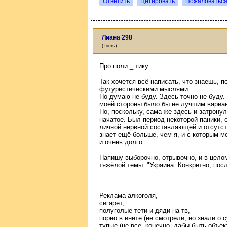
Ответить
Цитировать
Пожаловатьс
Лиана 298
(Гость)
Про поли _ тику.
Так хочется всё написать, что знаешь, 
футуристическими мыслями...
Но думаю не буду. Здесь точно не буду.
моей стороны было бы не лучшим вариан
Но, поскольку, сама же здесь и затронул
начатое. Был период некоторой паники, 
личной нервной составляющей и отсутст
знает ещё больше, чем я, и с которым м
и очень долго...
Напишу выборочно, отрывочно, и в целом
тяжёлой темы: "Украина. Конкретно, посл
Реклама алкоголя,
сигарет,
полуголые тети и дяди на тв,
порно в инете (не смотрели, но знали о 
тупые (не все, конечно, дабы быть объе