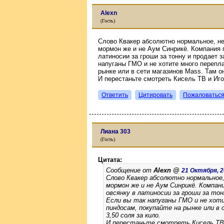
Alexn
(Гость)
Слово Квакер абсолютно нормальное, не 
мормон же и не Аум Синрикё. Компания п
латиносии за гроши за тонну и продает 
напуганы ГМО и не хотите много перепл
рынке или в сети магазинов Mass. Там он
И перестаньте смотреть Кисель ТВ и Иг
Ответить
Цитировать
Пожаловатьс
Лиана 303
(Гость)
Цитата:
Сообщение от
Alexn @
21 Октября, 20
Слово Квакер абсолютно нормальное,
мормон же и не Аум Синрикё. Компан
овсянку в латиносии за гроши за тон
Если вы так напуганы ГМО и не хот
пиндосам, покупайте на рынке или в 
3,50 соля за кило.
И перестаньте смотреть Кисель ТВ 