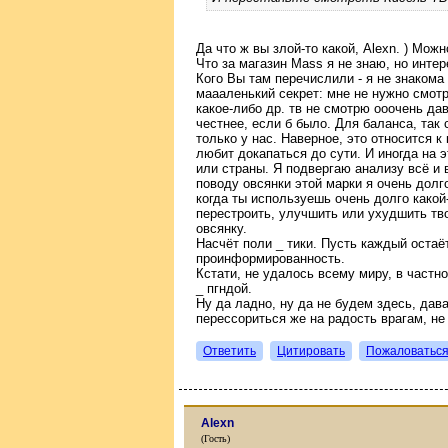
Да что ж вы злой-то какой, Alexn. ) Можн
Что за магазин Маss я не знаю, но интер
Кого Вы там перечислили - я не знакома
маааленький секрет: мне не нужно смотре
какое-либо др. тв не смотрю ооочень давн
честнее, если б было. Для баланса, так 
только у нас. Наверное, это относится к
любит докапаться до сути. И иногда на 
или страны. Я подвергаю анализу всё и в
поводу овсянки этой марки я очень долг
когда ты используешь очень долго какой-
перестроить, улучшить или ухудшить тво
овсянку.
Насчёт поли _ тики. Пусть каждый оста
проинформированность.
Кстати, не удалось всему миру, в частн
_ пгндой.
Ну да ладно, ну да не будем здесь, дав
перессориться же на радость врагам, не 
Ответить
Цитировать
Пожаловатьс
Alexn
(Гость)