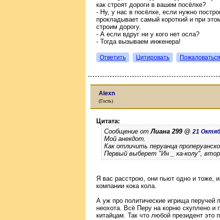
как строят дороги в вашем посёлке?
- Ну, у нас в посёлке, если нужно постро
прокладывает самый короткий и при этом
строим дорогу.
- А если вдруг ни у кого нет осла?
- Тогда вызываем инженера!
Ответить
Цитировать
Пожаловатьс
Alexn
(Гость)
Цитата:
Сообщение от
Лиана 299 @
21 Октябр
Мой анекдот.
Как отличить перуанца проперуанско
Первый выберет "Ин _ ка-колу", второй
Я вас расстрою, они пьют одно и тоже, 
компании кока кола.
А уж про политические игрища перучей п
неохота. Всё Перу на корню скуплено и 
китайцам. Так что любой президент это 