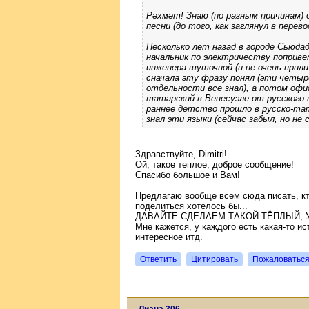
Рәхмәт! Знаю (по разным причинам)
песни (до того, как заглянул в перево
Несколько лет назад в городе Сьюдад
начальник по электричеству поприв
инженера шуточной (и не очень прил
сначала эту фразу понял (эти четыр
отдельности все знал), а потом офи
татарский в Венесуэле от русского н
раннее детство прошло в русско-тат
знал эти языки (сейчас забыл, но не 
Здравствуйте, Dimitri!
Ой, такое теплое, доброе сообщение!
Спасибо большое и Вам!
Предлагаю вообще всем сюда писать, кт
поделиться хотелось бы...
ДАВАЙТЕ СДЕЛАЕМ ТАКОЙ ТЁПЛЫЙ, 
Мне кажется, у каждого есть какая-то ис
интересное итд.
Ответить
Цитировать
Пожаловатьс