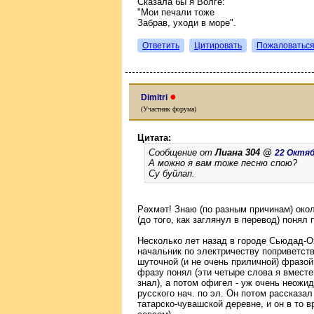
Сказала бы я Волге:
"Мои печали тоже
Забрав, уходи в море".
Ответить
Цитировать
Пожаловатьс
●
Dimitri
(Участник форума)
Цитата:
Сообщение от
Лиана 304 @
22 Октябр
А можно я вам тоже песню спою?
Су буйлап.
Рәхмәт! Знаю (по разным причинам) окол
(до того, как заглянул в перевод) понял 
Несколько лет назад в городе Сьюдад-О
начальник по электричеству поприветст
шуточной (и не очень приличной) фразой
фразу понял (эти четыре слова я вместе
знал), а потом офигел - уж очень неожи
русского нач. по эл. Он потом рассказал
татарско-чувашской деревне, и он в то в