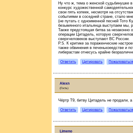
Ну что ж, тема о женской судьбинушке в
конкурс художественной самодеятельнос
свои пять копеек, несмотря на отсутстви
событиями в соседней стране, стало мн
(не путать с одноименной песней Тото Ку
безымянного итальянца выступаем мы, р
Также предстоящая битва за незаконно о
операции Цитадель, которую сверхчелове
сверхчеловеков выступают ВС России.
P.S. К критике за пораженческие настро
также обвинения в печенькоеедстве и п
либерастам отнесусь крайне безразличн
Ответить
Цитировать
Пожаловатьс
Alexn
(Гость)
Чёртр Т9, битву Цитадель не продали,
Ответить
Цитировать
Пожаловатьс
Limeno