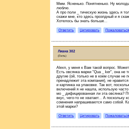
Ммм. Ясненько. Понятненько. Ну молодцы,
люблю.
А про поли _ тическую жизнь здесь я то
скажи мне, кто здесь прозпдный и я скаж
Хотелось бы знать больше...
Ответить
Цитировать
Пожаловатьс
Лиана 302
(Гость)
Alexn, у меня к Вам такой вопрос. Может
Есть овсянка марки "Qua _ ker", она не 
другие (ой, только не в коем случае не
пренадлежит эта компания), не нравится
и картинка на упаковке. Так вот, поскол
включений я не нашла, использую часто э
мо _ дифицированная ли эта овсянка? Птм
вкус, чего-то не хватает... А поскольку 
сомнения напрашиваются само собой. Ка
этой марки?
Ответить
Цитировать
Пожаловатьс