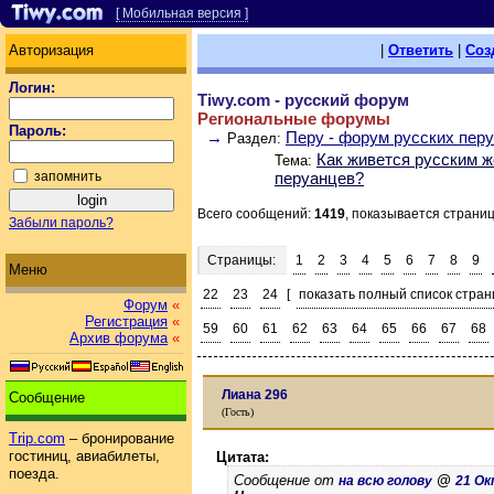
[ Мобильная версия ]
Авторизация
|
Ответить
|
Соз
Логин:
Tiwy.com - русский форум
Региональные форумы
Пароль:
→
Перу - форум русских пер
Раздел:
Как живется русским 
Тема:
запомнить
перуанцев?
Всего сообщений:
1419
, показывается страни
Забыли пароль?
Страницы:
1
2
3
4
5
6
7
8
9
Меню
22
23
24
[
показать полный список стран
Форум
«
Регистрация
«
59
60
61
62
63
64
65
66
67
68
Архив форума
«
Лиана 296
Сообщение
(Гость)
Trip.com
– бронирование
гостиниц, авиабилеты,
Цитата:
поезда.
Сообщение от
@
на всю голову
21 Ок