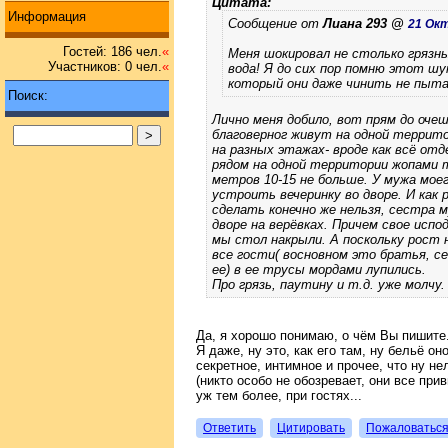
Цитата:
Информация
Сообщение от
Лиана 293 @
21 Окт
Гостей: 186 чел.
«
Меня шокировал не столько грязны
Участников: 0 чел.
«
вода! Я до сих пор помню этот шум
который они даже чинить не пыта
Поиск:
Лично меня добило, вот прям до оч
благоверног живут на одной террито
на разных этажах- вроде как всё отд
рядом на одной территории жопами 
метров 10-15 не больше. У мужа мое
устроить вечеринку во дворе. И как 
сделать конечно же нельзя, сестра 
дворе на верёвках. Причем свое исп
мы стол накрыли. А поскольку рост 
все гости( восновном это братья, с
ее) в ее трусы мордами лупились.
Про грязь, паутину и т.д. уже молчу.
Да, я хорошо понимаю, о чём Вы пишите.
Я даже, ну это, как его там, ну бельё он
секретное, интимное и прочее, что ну не
(никто особо не обозревает, они все при
уж тем более, при гостях...
Ответить
Цитировать
Пожаловатьс