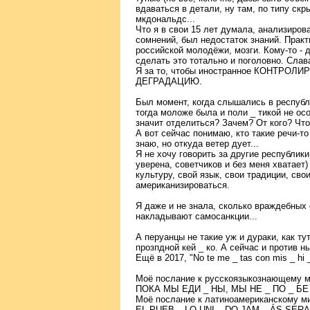
вдаваться в детали, ну там, по типу ск
мкдональдс...
Что я в свои 15 лет думала, анализирова
сомнений, был недостаток знаний. Прак
российской молодёжи, мозги. Кому-то - д
сделать это тотально и поголовно. Слав
Я за то, чтобы иностранное КОНТРО
ДЕГРАДАЦИЮ.
Был момент, когда слышались в республи
тогда моложе была и поли _ тикой не ос
значит отделиться? Зачем? От кого? Что
А вот сейчас понимаю, кто такие речи-т
знаю, но откуда ветер дует...
Я не хочу говорить за другие республики
уверена, советчиков и без меня хватает
культуру, свой язык, свои традиции, сво
американизироваться.
Я даже и не знала, сколько враждебных 
накладывают самосанкции...
А перуанцы не такие уж и дураки, как ту
прозпдной кей _ ко. А сейчас и против н
Ещё в 2017, "No te me _ tas con mis _ h
Моё послание к русскоязыкознающему м
ПОКА МЫ ЕДИ _ НЫ, МЫ НЕ _ ПО _ БЕ 
Моё послание к латиноамериканскому м
EL PUEB _ LO UNI _ DO JAM _ ÁS SERA