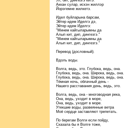
Ул, бит, дингезгэ китэ.
Аккан сулар, искэн жиллэр
Йорэгемне жилкетэ.
Идел буйларына барсам,
Эйтер идем Иделгэ дэ,
Эйтер идем Иделгэ:
"Минем кайгыларымны да
Алып кит, дип, дингезгэ."
"Минем кайгыларымны да
Алып кит, дип, дингезгэ."
Перевод (дословный).
Вдоль воды.
Волга, ведь, это. Глубока, ведь, она.
Глубока, ведь, она. Широка, ведь, она.
Глубока, ведь, она. Широка, ведь, она.
Тёмная ночь, облачный день -
Нашего расставания день, ведь, это.
Волга, ведь, она - многоводная река,
Она, ведь, уходит в море,
Она, ведь, уходит в море.
Утекшие воды, развеянные ветра
Моё сердце заставляют трепетать.
По берегам Волги если пойду,
Сказала бы я Волге тоже,