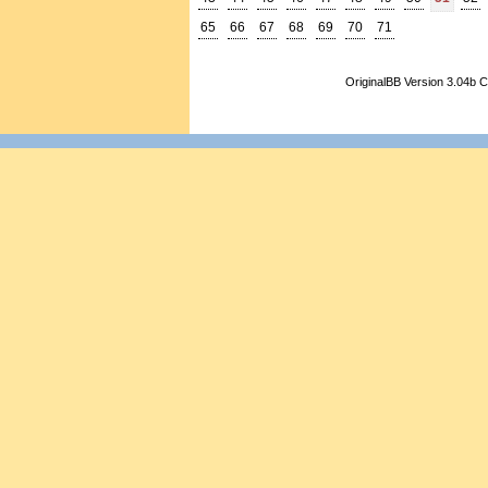
65
66
67
68
69
70
71
OriginalBB Version 3.04b 