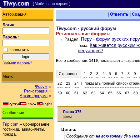
[ Мобильная версия ]
Авторизация
|
Ответить
|
Соз
Логин:
Tiwy.com - русский форум
Региональные форумы
Пароль:
→
Перу - форум русских пер
Раздел:
Как живется русским 
Тема:
запомнить
перуанцев?
Всего сообщений:
1419
, показывается страни
Забыли пароль?
Страницы:
1
2
3
4
5
6
7
8
9
Меню
22
23
24
[
показать полный список стран
Форум
«
Регистрация
«
59
60
61
62
63
64
65
66
67
68
Архив форума
«
Лиана 375
Сообщение
(Гость)
Trip.com
– бронирование
гостиниц, авиабилеты,
Цитата:
поезда.
Сообщение от
@
на всю голову
9 Нояб