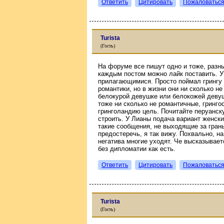
Ответить
Цитировать
Пожаловатьс
Turista
(Гость)
На форуме все пишут одно и тоже, разны
каждым постом можно лайк поставить. У
прилагающимися. Просто поймал грингу 
романтики, но в жизни они ни сколько не
белокурой девушке или белокожей девушк
тоже ни сколько не романтичные, грингос
гринголандию цель. Почитайте перуанск
строить. У Лианы подача вариант женск
такие сообщения, не выходящие за гран
предостеречь, я так вижу. Похвально, 
негатива многие уходят. Че высказывает
без дипломатии как есть.
Ответить
Цитировать
Пожаловатьс
Turista
(Гость)