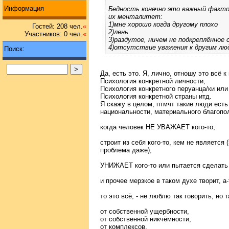
Информация
Бедность конечно это важный факто
их менталитет:
1)мне хорошо когда другому плохо
Гостей: 208 чел.
«
2)лень
Участников: 0 чел.
«
3)раздутое, ничем не подкреплённое 
4)отсутствие уважения к другим лю
Поиск:
Да, есть это. Я, лично, отношу это всё к
Психология конкретной личности,
Психология конкретного перуанца/ки или 
Психология конкретной страны итд.
Я скажу в целом, птмчт такие люди есть
национальности, материального благопо
когда человек НЕ УВАЖАЕТ кого-то,
строит из себя кого-то, кем не является 
проблема даже),
УНИЖАЕТ кого-то или пытается сделать 
и прочее мерзкое в таком духе творит, 
то это всё, - не люблю так говорить, но т
от собственной ущербности,
от собственной никчёмности,
от комплексов,