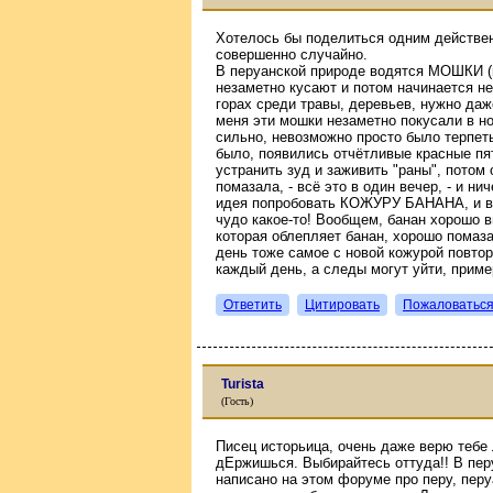
Хотелось бы поделиться одним действен
совершенно случайно.
В перуанской природе водятся МОШКИ (м
незаметно кусают и потом начинается н
горах среди травы, деревьев, нужно даж
меня эти мошки незаметно покусали в но
сильно, невозможно просто было терпеть 
было, появились отчётливые красные пят
устранить зуд и заживить "раны", потом 
помазала, - всё это в один вечер, - и ни
идея попробовать КОЖУРУ БАНАНА, и вы 
чудо какое-то! Вообщем, банан хорошо в
которая облепляет банан, хорошо помаза
день тоже самое с новой кожурой повтор
каждый день, а следы могут уйти, приме
Ответить
Цитировать
Пожаловатьс
Turista
(Гость)
Писец исторьица, очень даже верю тебе
дЕржишься. Выбирайтесь оттуда!! В перу
написано на этом форуме про перу, перу