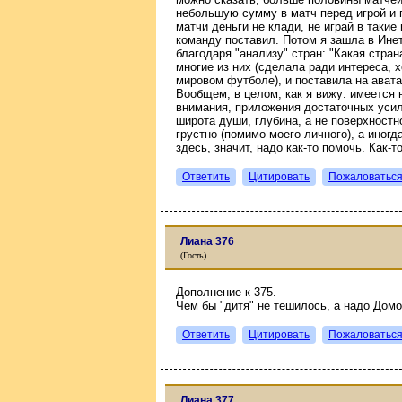
небольшую сумму в матч перед игрой и пр
матчи деньги не клади, не играй в такие и
команду поставил. Потом я зашла в Инет
благодаря "анализу" стран: "Какая страна
многие из них (сделала ради интереса, 
мировом футболе), и поставила на авата
Вообщем, в целом, как я вижу: имеется 
внимания, приложения достаточных усили
широта души, глубина, а не поверхностно
грустно (помимо моего личного), а иногд
здесь, значит, надо как-то помочь. Как-то
Ответить
Цитировать
Пожаловатьс
Лиана 376
(Гость)
Дополнение к 375.
Чем бы "дитя" не тешилось, а надо Домо
Ответить
Цитировать
Пожаловатьс
Лиана 377