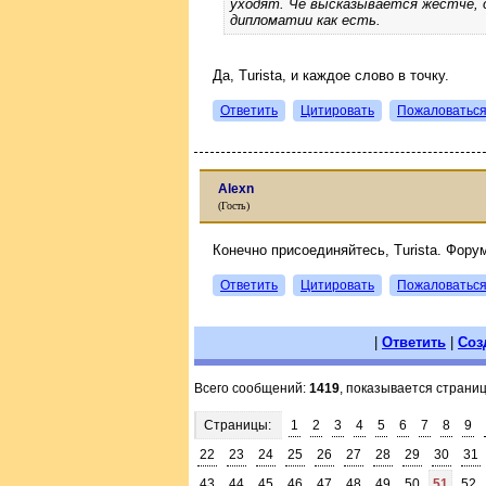
уходят. Че высказывается жестче, о
дипломатии как есть.
Да, Turista, и каждое слово в точку.
Ответить
Цитировать
Пожаловатьс
Alexn
(Гость)
Конечно присоединяйтесь, Turista. Фору
Ответить
Цитировать
Пожаловатьс
|
Ответить
|
Соз
Всего сообщений:
1419
, показывается страни
Страницы:
1
2
3
4
5
6
7
8
9
22
23
24
25
26
27
28
29
30
31
43
44
45
46
47
48
49
50
51
52