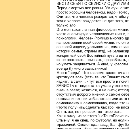
ВЕСТИ СЕБЯ ПО-СВИНСКИ С ДРУГИМ
Перед смертью все равны. Уж лучше жиз
просто хорошим человеком, надо что-то 
Считаю, что человек рождается, чтобы у
точно человек рождается не для того, чт
только зло.
Это моя такая личная философия жизни.
часто анализирую человеческие жизни, в
психологии. Человек (помимо многого др
на протяжении всей своей жизни, но он р
со своей индивидуальностью, самое глав
истории семьи, страны итд), не баланси
конкретный свой Достойный путь и идти п
их не повторять, признать, проработать, 
но уметь защищаться. А ещё, у красоты 
всегда (!) много завистников!
Много "воды". Что касаемо такого типа п
критикуют всех (есть те, кто "любит смот
итдитп, а сами... - тут всё просто и поня
ЗАВИСТЬ от недостатка ума и узкого мир
пыль в глаза; казаться, а не быть; отсю
отсутствия доброго мнения о самом себ
нежелания от них избавляться или хотя 
самоанализу и самокопанию, когда это н
что-то получить/сделать быстро, не вло
Опять же, не про всех, но такое есть.
Как я вижу: из-за этого "ноТенгоПасиенс
Отмечу, я не спец. по футболу, но если 
Бразилией. Около года назад был футбол
можно сказать, больше половины матчей.