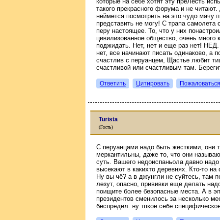
которые на себе хотят эту преЛесть исп
такого прекрасного форума и не читают. 
неймется посмотреть на это чудо мачу пи
представить не могу! С трапа самолета 
перу настоящее. То, что у них понастро
цивилизованное общество, очень много 
поджидать. Нет, нет и еще раз нет! НЕД
нет, все начинают писать одинаково, а п
счастлив с перуанцем, Щастье любит ти
счастливой или счастливым там. Берегит
Ответить
Цитировать
Пожаловатьс
Turista
(Гость)
С перуанцами надо быть жесткими, они т
меркантильны, даже то, что они называют
суть. Вашего недоиспаньола давно надо
высекают в какихто деревнях. Кто-то на
Ну вы чё? а в джунгли не суйтесь, там 
лезут, опасно, прививки еще делать над
поищите более безопасные места. А в э
президентов сменилось за несколько меся
беспредел. ну тпкое себе специфическое