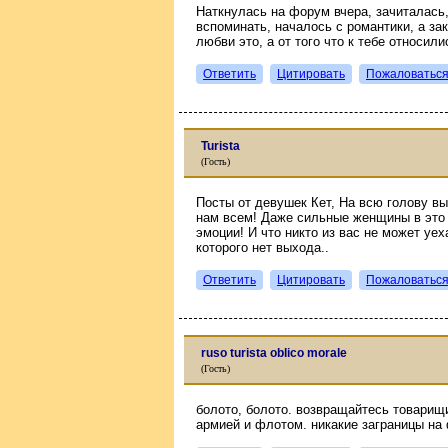
Наткнулась на форум вчера, зачиталась,
вспоминать, началось с романтики, а за
любви это, а от того что к тебе относили
Ответить
Цитировать
Пожаловатьс
Turista
(Гость)
Посты от девушек Кет, На всю голову вы
нам всем! Даже сильные женщины в это
эмоции! И что никто из вас не может уе
которого нет выхода..
Ответить
Цитировать
Пожаловатьс
ruso turista oblico morale
(Гость)
болото, болото. возвращайтесь товарищ
армией и флотом. никакие заграницы на