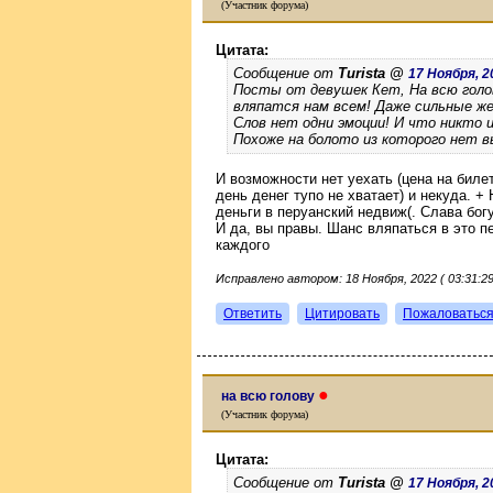
(Участник форума)
Цитата:
Сообщение от
Turista @
17 Ноября, 20
Посты от девушек Кет, На всю голо
вляпатся нам всем! Даже сильные ж
Слов нет одни эмоции! И что никто и
Похоже на болото из которого нет в
И возможности нет уехать (цена на биле
день денег тупо не хватает) и некуда. 
деньги в перуанский недвиж(. Слава бог
И да, вы правы. Шанс вляпаться в это п
каждого
Исправлено автором: 18 Ноября, 2022 ( 03:31:29
Ответить
Цитировать
Пожаловатьс
●
на всю голову
(Участник форума)
Цитата:
Сообщение от
Turista @
17 Ноября, 20