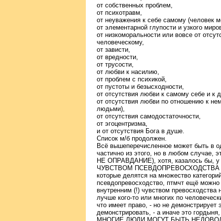
от собственных проблем,
от психотравм,
от неуважения к себе самому (человек м
от элементарной глупости и узкого миро
от низкоморальности или вовсе от отсут
человеческому,
от зависти,
от вредности,
от трусости,
от любви к насилию,
от проблем с психикой,
от пустоты и безысходности,
от отсутствия любви к самому себе и к 
от отсутствия любви по отношению к не
людьми),
от отсутствия самодостаточности,
от эгоцентризма,
и от отсутствия Бога в душе.
Список м/б продолжен.
Всё вышеперечисленное может быть в од
частично из этого, но в любом случа
НЕ ОПРАВДАНИЕ), хотя, казалось бы, у 
ЧУВСТВОМ ПСЕВДОПРЕВОСХОДСТВА могу
которые делятся на множество категорий
псевдопревосходство, птмчт ещё можно 
внутренним (!) чувством превосходства н
лучше кого-то или многих по человеческ
что имеет право, - но не демонстрирует э
демонстрировать, - а иначе это гордыня
МНОГИЕ ЛЮДИ МОГУТ БЫТЬ НЕДОВО