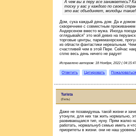
А чем вы в перу все занимаетесь? Ка
тоску у вас у каждого по своей стра
это вас объединяет, молодцы такие!
Дом, сука каждый день дом. Да и домом 
скворечнике с совместным проживанием
Андерсеном вместо мужа. Иногда поездк
оглядывайся" это мой девиз на перуанск
торговые центры, парикмахерские, прогу
из области фантастики нереальным. Чем 
счастливей чем в этой Пере. Сейчас на
сплю весь день ничего не радует
Исправлено автором: 18 Ноября, 2022 ( 04:15:47
Ответить
Цитировать
Пожаловатьс
Turista
(Гость)
Даже не позавидуешь такой жизни и зач
утонули, для них так жить нормально, эт
развивающаяся тип, нуну. Прям жалко н
работать, нормальнуб семью иметь и что
приоритеты в жизни. они не наш уровень