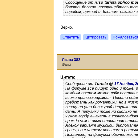
Сообщение от
ruso turista oblico m
болото, болото. возвращайтесь това
народом, армией и флотом. никакие 
Верно.
Ответить
Цитировать
Пожаловатьс
Лиана 382
(Гость)
Цитата:
Сообщение от
Turista @
17 Ноября, 20
На форуме все пишут одно и тоже, р
каждым постом можно лайк поставит
всеми прилагающимися. Просто пойм
предстать как романтики, но в жизни
лапшу на уши белокурой девушке или
дать. А перуанки тоже ни сколько н
чужом горбу выехать в гринголанди
прежде чем с ними отношения строит
Алексн вариант мужской, дипломати
грань, но с четким посылом и реаль
Похвально, на форумах обычно жест