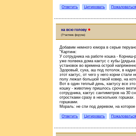
Ответить
Цитировать
Пожаловатьс
●
на всю голову
(Участник форума)
Добавим немного юмора в серые перуанс
"Картинк:
У сотрудника на работе кошка - Корниш-
уже полвека дома кактус с кубы (дядьк
установок во времена острой напряженно
Здоровый, сука, аш под потолок, в кадк
этот кактус, от чего у него корни стали 
полу лежал большой такой ковер, на ко
Вот в один теплый день, кактусу все эт
кошку - животину пришлось срочно везт
сотрудника, кактус сантиметров на 30 сн
отростками сразу в нескольких горшках.
горшками.
Мораль: не спи под деревом, на которое
Ответить
Цитировать
Пожаловатьс