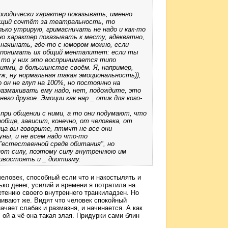
ериодически характер показывать, именно
ящий сочтёт за театральность, то
олько утрирую, гримасничать не надо и как-то
но характер показывать к месту, адекватно,
начинать, где-то с юмором можно, если
о понимать их общий менталитет: если ты
 то у них это воспринимается типо
ями, в большинстве своём. Я, например,
уж, ну нормальная такая эмоциональность)),
 он не глуп на 100%, но постоянно на
 размахивать ему надо, нет, подождите, это
его другое. Эмоции как нар _ отик для кого-
при общении с ними, а то они подумают, что
ообще, зависит, конечно, от человека, от
ца вы говорите, птмчт не все они
уны, и не всем надо что-то
 "естественной среде обитания", но
ают силу, поэтому силу внутреннюю им
ивостоять и _ диотизму.
человек, способный если что и накостылять и
ько денег, усилий и времени я потратила на
ретению своего внутреннего транкиладзен. Но
шивают же. Видят что человек спокойный
ачает слабак и размазня, и начинается. А как
: ой а чё она такая злая. Придурки сами блин