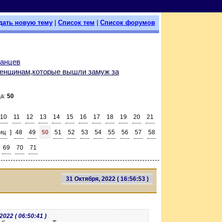
дать новую тему
|
Список тем
|
Список форумов
уанцев
женщинам,которые вышли замуж за
ца:
50
10
11
12
13
14
15
16
17
18
19
20
21
иц
]
48
49
50
51
52
53
54
55
56
57
58
69
70
71
31 Октября, 2022 ( 16:56:53 )
022 ( 06:50:41 )