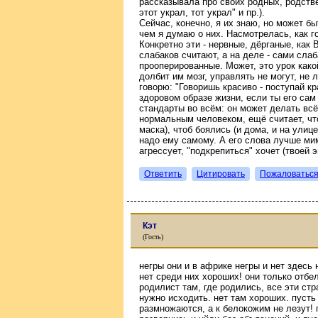
рассказывала про своих родных, родствен
этот украл, тот украл" и пр.).
Сейчас, конечно, я их знаю, но может быт
чем я думаю о них. Насмотрелась, как г
Конкретно эти - нервные, дёрганые, как
слабаков считают, а на деле - сами сла
прооперированные. Может, это урок какой
долбит им мозг, управлять не могут, не 
говорю: "Говоришь красиво - поступай к
здоровом образе жизни, если ты его сам
стандарты во всём: он может делать всё
нормальным человеком, ещё считает, что
маска), чтоб боялись (и дома, и на улиц
надо ему самому. А его слова лучше мим
агрессует, "подкрепиться" хочет (твоей э
Ответить
Цитировать
Пожаловатьс
Кэт
(Гость)
негры они и в африке негры и нет здесь
нет среди них хороших! они только отбел
родилист там, где родились, все эти с
нужно исходить. нет там хороших. пуст
размножаются, а к белокожим не лезут! 