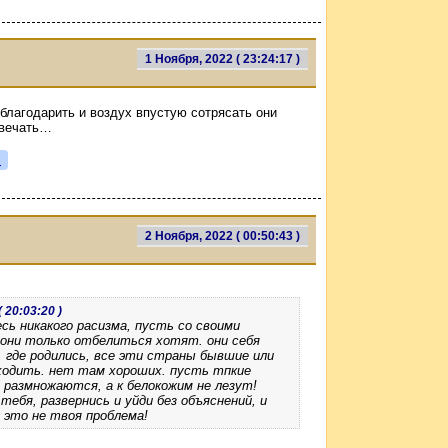
1 Ноября, 2022 ( 23:24:17 )
 благодарить и воздух впустую сотрясать они
твечать…
я
2 Ноября, 2022 ( 00:50:43 )
 20:03:20 )
есь никакого расизма, пусть со своими
 они только отбелиться хотят. они себя
 где родились, все эти страны бывшие или
ходить. нет там хороших. пусть тпкие
 размножаются, а к белокожим не лезут!
тебя, развернись и уйди без объяснений, и
 это не твоя проблема!