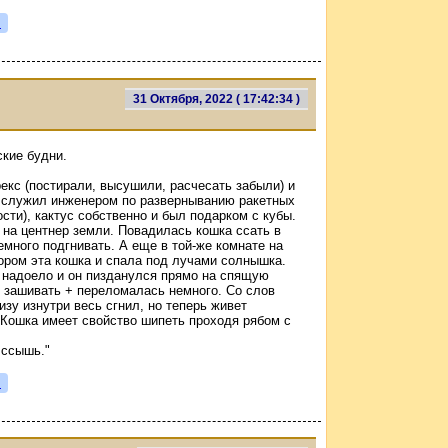
я
31 Октября, 2022 ( 17:42:34 )
кие будни.
рекс (постирали, высушили, расчесать забыли) и
а служил инженером по разверныванию ракетных
сти), кактус собственно и был подарком с кубы.
е на центнер земли. Повадилась кошка ссать в
немного подгнивать. А еще в той-же комнате на
тором эта кошка и спала под лучами солнышка.
о надоело и он пизданулся прямо на спящую
и зашивать + переломалась немного. Со слов
изу изнутри весь сгнил, но теперь живет
 Кошка имеет свойство шипеть проходя рябом с
 ссышь."
я