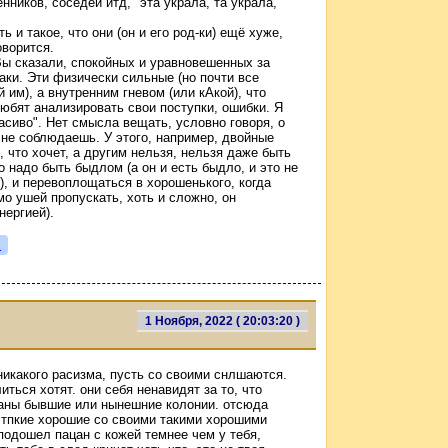
ников, соседей итд, "эта украла, та украла,
ь и такое, что они (он и его род-ки) ещё хуже,
оворится.
 Вы сказали, спокойных и уравновешенных за
баки. Эти физически сильные (но почти все
 им), а внутренним гневом (или кАкой), что
любят анализировать свои поступки, ошибки. Я
расиво". Нет смысла вещать, условно говоря, о
 не соблюдаешь. У этого, например, двойные
, что хочет, а другим нельзя, нельзя даже быть
 надо быть быдлом (а он и есть быдло, и это не
е), и перевоплощаться в хорошенького, когда
о ушей пропускать, хоть и сложно, он
нергией).
я
1 Ноября, 2022 ( 20:03:20 )
 никакого расизма, пусть со своими снлшаются.
иться хотят. они себя ненавидят за то, что
траны бывшие или нынешние колонии. отсюда
ь тпкие хорошие со своими такими хорошими
подошел пацан с кожей темнее чем у тебя,