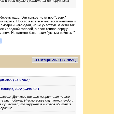
бя и свои нервы.Тратить их на перуанских
беречь надо. Эти конкретно (я про "своих"
их играть. Просто я всё всерьёз воспринимала и
: смотри и наблюдай, но не участвуй. А если так
лее холодной головой, а своё тёплое сердце
еменем. Но сложно быть таким "умным роботом."
я
31 Октября, 2022 ( 17:20:21 )
я, 2022 ( 16:37:52 )
Октября, 2022 ( 04:01:02 )
ловом. Для кого-то это неприятная но все
 пистоболы. И если вдруг случается чудо и
е существо, то окружение и среда обитания
воротно.