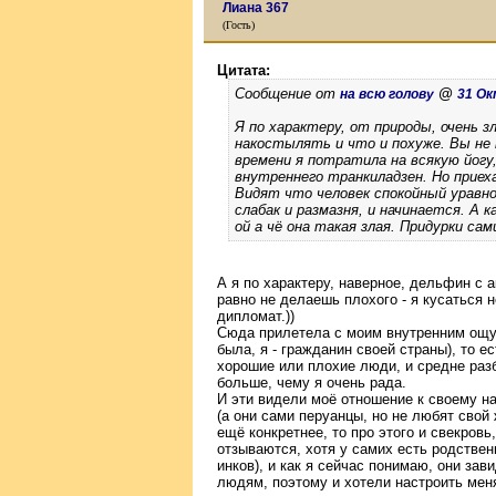
Лиана 367
(Гость)
Цитата:
Сообщение от
@
на всю голову
31 Ок
Я по характеру, от природы, очень з
накостылять и что и похуже. Вы не 
времени я потратила на всякую йогу
внутреннего транкиладзен. Но приех
Видят что человек спокойный уравн
слабак и размазня, и начинается. А к
ой а чё она такая злая. Придурки с
А я по характеру, наверное, дельфин с а
равно не делаешь плохого - я кусаться 
дипломат.))
Сюда прилетела с моим внутренним ощущ
была, я - гражданин своей страны), то е
хорошие или плохие люди, и средне разб
больше, чему я очень рада.
И эти видели моё отношение к своему н
(а они сами перуанцы, но не любят свой 
ещё конкретнее, то про этого и свекров
отзываются, хотя у самих есть родствен
инков), и как я сейчас понимаю, они з
людям, поэтому и хотели настроить мен