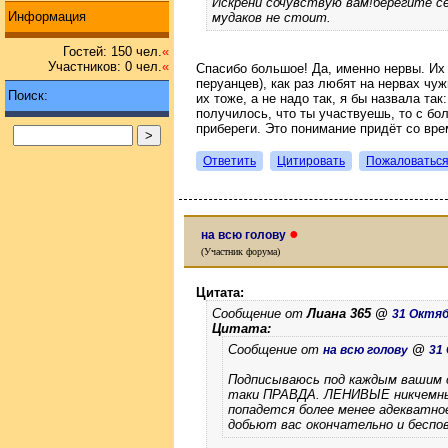
Искрени сочувствую вам!берегите се
Информация
мудаков не стоит.
Гостей: 150 чел.
«
Участников: 0 чел.
«
Спасибо большое! Да, именно нервы. Их 
перуанцев), как раз любят на нервах чуж
Поиск:
их тоже, а не надо так, я бы назвала так
получилось, что ты участвуешь, то с бо
прибереги. Это понимание придёт со вр
Ответить
Цитировать
Пожаловатьс
●
на всю голову
(Участник форума)
Цитата:
Сообщение от
Лиана 365 @
31 Октябр
Цитата:
Сообщение от
@
на всю голову
31 
Подписываюсь под каждым вашим с
таки ПРАВДА. ЛЕНИВЫЕ никчемные
попадется более менее адекватно
добьют вас окончательно и беспо