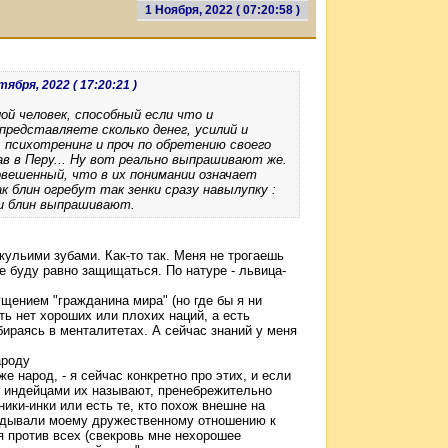
1 Ноября, 2022 ( 07:20:58 )
тября, 2022 ( 17:20:21 )
лой человек, способный если что и
представляете сколько денег, усилий и
, психотренинг и проч по обретению своего
ав в Перу... Ну вот реально выпрашивают же.
овешенный, что в их понимании означает
ак блин огребут так зенки сразу навылупку :
ами блин выпрашивают.
кульими зубами. Как-то так. Меня не трогаешь
не буду равно защищаться. По натуре - львица-
ением "гражданина мира" (но где бы я ни
сть нет хороших или плохих наций, а есть
ираясь в менталитетах. А сейчас знаний у меня
ароду
же народ, - я сейчас конкретно про этих, и если
ь, индейцами их называют, пренебрежительно
ники-инки или есть те, кто похож внешне на
авидывали моему дружественному отношению к
я против всех (свекровь мне нехорошее