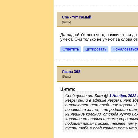
Che - тот самый
(Гость)
Да ладно! Уж чего-чего, а извиняться да
умеют. Они только не умеют за слова о
Ответить
Цитировать
Пожаловатьс
Лиана 368
(Гость)
Цитата:
Сообщение от
Кэт @
1 Ноября, 2022 (
негры они и в африке негры и нет зд
снлшаются. нет среди них хороших!
ненавидят за то, что родилист там,
нынешние колонии. отсюда нужно ис
хорошие со своими такими хорошими
подошел пацан с кожей темнее чем у 
пусть тебе в след кричат хоть что,