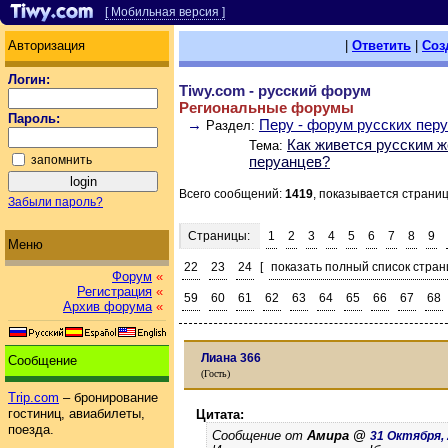
[ Мобильная версия ]
Авторизация
|
Ответить
|
Соз
Логин:
Tiwy.com - русский форум
Региональные форумы
Пароль:
→
Перу - форум русских пер
Раздел:
Как живется русским 
Тема:
запомнить
перуанцев?
Всего сообщений:
1419
, показывается страни
Забыли пароль?
Страницы:
1
2
3
4
5
6
7
8
9
Меню
22
23
24
[
показать полный список стран
Форум
«
Регистрация
«
59
60
61
62
63
64
65
66
67
68
Архив форума
«
Лиана 366
Сообщение
(Гость)
Trip.com
– бронирование
гостиниц, авиабилеты,
Цитата:
поезда.
Сообщение от
Амира @
31 Октября, 2