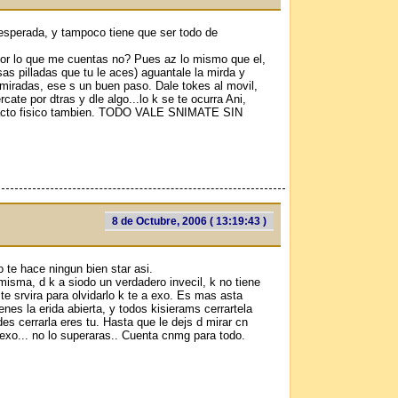
esperada, y tampoco tiene que ser todo de
or lo que me cuentas no? Pues az lo mismo que el,
sas pilladas que tu le aces) aguantale la mirda y
 miradas, ese s un buen paso. Dale tokes al movil,
ate por dtras y dle algo...lo k se te ocurra Ani,
cntacto fisico tambien. TODO VALE SNIMATE SIN
8 de Octubre, 2006 ( 13:19:43 )
o te hace ningun bien star asi.
misma, d k a siodo un verdadero invecil, k no tiene
te srvira para olvidarlo k te a exo. Es mas asta
enes la erida abierta, y todos kisierams cerrartela
des cerrarla eres tu. Hasta que le dejs d mirar cn
 exo... no lo superaras.. Cuenta cnmg para todo.