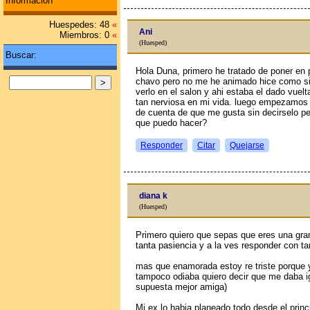
Información
Huespedes: 48
«
Ani
Miembros: 0
«
(Huesped)
Buscar:
Hola Duna, primero he tratado de poner en 
chavo pero no me he animado hice como si 
verlo en el salon y ahi estaba el dado vuel
tan nerviosa en mi vida. luego empezamos a
de cuenta de que me gusta sin decirselo pe
que puedo hacer?
Responder
Citar
Quejarse
diana k
(Huesped)
Primero quiero que sepas que eres una gran
tanta pasiencia y a la ves responder con 
mas que enamorada estoy re triste porque y
tampoco odiaba quiero decir que me daba igu
supuesta mejor amiga)
Mi ex lo habia planeado todo desde el princi