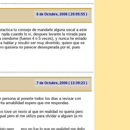
6 de Octubre, 2006 ( 20:05:55 )
practica tu consejo de mandarle alguna seсal a este
nada cuando lo vi, despues levante la mirada para
ta viendome (fueron 4 o 5 veces), y nunca he estado
 hablar y resulto ser muy divertido, quiero que se
ro quisiera no parecer desesperada por el, pues
7 de Octubre, 2006 ( 13:39:23 )
 persona al ponerte todos los dias a revisar con
tanta amabilidad espero que me respondas
o tuve un novio al que en realidad no queria pero
al pero el me utilizo para olvidar a alguien (a mi
pio pero......eso no fue lo que en realidad me dolio