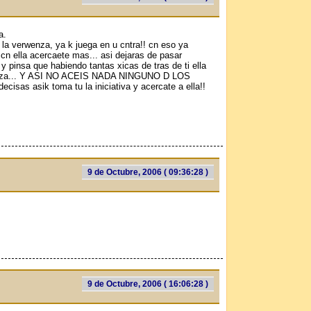
a.
 la verwenza, ya k juega en u cntra!! cn eso ya
n ella acercaete mas... asi dejaras de pasar
y pinsa que habiendo tantas xicas de tras de ti ella
erweza... Y ASI NO ACEIS NADA NINGUNO D LOS
isas asik toma tu la iniciativa y acercate a ella!!
9 de Octubre, 2006 ( 09:36:28 )
9 de Octubre, 2006 ( 16:06:28 )