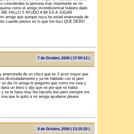
e yo consideraba la persona mas importante en mi
 queria como el amigo incondisiomnal hubiera dado
O EL ME FALLO Y AYUDO A MI EX A JUGAR
 mi amigo que aunque nuca he estad enamorada de
llanto cuando pienso en lo que me hizo QUE DEBO
7 de Octubre, 2006 ( 17:59:12 )
y enamorada de un chico que es 3 aсos mayor que
ira dicimuladamente y ya he hablado con el pero
y un dia mi amiga le pregunto que como me veia y
e daria un beso y dijo que no por que no habia
 y se le haria muy feo hacerle eso pero siempre me
o mia que le quito a mi amiga ayudame please
8 de Octubre, 2006 ( 13:10:20 )