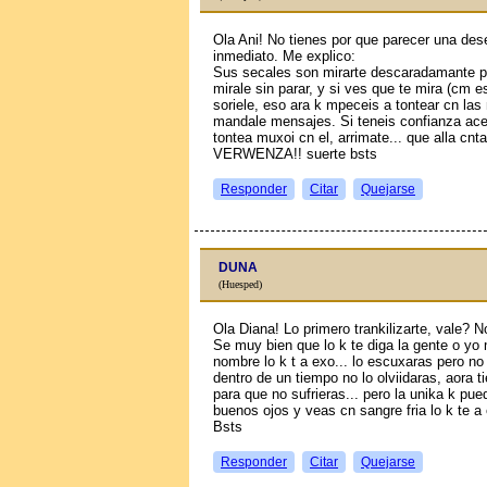
Ola Ani! No tienes por que parecer una des
inmediato. Me explico:
Sus seсales son mirarte descaradamante p
mirale sin parar, y si ves que te mira (cm e
soriele, eso ara k mpeceis a tontear cn las
mandale mensajes. Si teneis confianza acerc
tontea muxoi cn el, arrimate... que alla 
VERWENZA!! suerte bsts
Responder
Citar
Quejarse
DUNA
(Huesped)
Ola Diana! Lo primero trankilizarte, vale? N
Se muy bien que lo k te diga la gente o yo 
nombre lo k t a exo... lo escuxaras pero no 
dentro de un tiempo no lo olviidaras, aora ti
para que no sufrieras... pero la unika k pue
buenos ojos y veas cn sangre fria lo k te a
Bsts
Responder
Citar
Quejarse