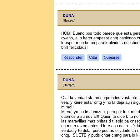
DUNA
(Huesped)
HOla! Bueno pos todo parece que esta perect
qweno, al n kerer empezar cntg habiendo c
k esperar un timpo para k olvide s cuestion
bn!! felicidads!
Responder
Citar
Quejarse
DUNA
(Huesped)
Ola! la verdad sk me sorprendes vastante..
vea, y kiere estar cntg y no la deja aun si
mimo!!
Miera, yo no le conozco, pero por lo k me d
cuernos a su novia!!! Quien te dice k tu n
las maravillas mas bnitas d ti solo pa cnsegu
entres n razon antes d k te aga daсo... Y k
verdad y te dula, pero podras olivdarle cn 
cntg.. SUETE y puds cntar cnmg para lo k 