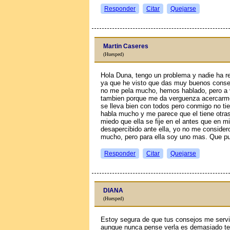
Responder
Citar
Quejarse
Martin Caseres
(Huesped)
Hola Duna, tengo un problema y nadie ha r
ya que he visto que das muy buenos consej
no me pela mucho, hemos hablado, pero a 
tambien porque me da verguenza acercarme 
se lleva bien con todos pero conmigo no tie
habla mucho y me parece que el tiene otra
miedo que ella se fije en el antes que en 
desapercibido ante ella, yo no me considero
mucho, pero para ella soy uno mas. Que p
Responder
Citar
Quejarse
DIANA
(Huesped)
Estoy segura de que tus consejos me servir
aunque nunca pense verla es demasiado ter