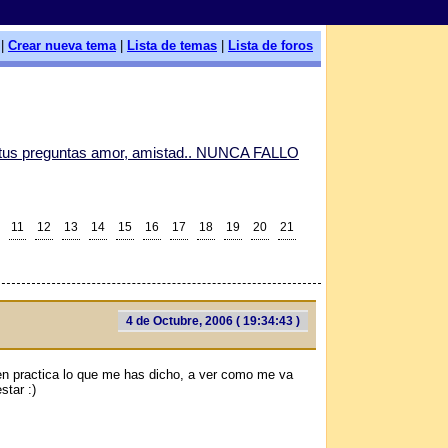
|
Crear nueva tema
|
Lista de temas
|
Lista de foros
 tus preguntas amor, amistad.. NUNCA FALLO
11
12
13
14
15
16
17
18
19
20
21
4 de Octubre, 2006 ( 19:34:43 )
n practica lo que me has dicho, a ver como me va
star :)