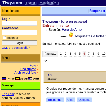
[ Humor ]
[ Versión móvil ]
Identificarse
|
Responder
Login:
Tiwy.com - foro en español
Entretenimiento
Contraseña:
→
Foro de Amor
Sección:
Respuestas a todas
Tema:
recordar
En total mensajes:
424
, se muestra pagina:
6
Olvido la contraseña?
Paginas:
1
2
3
4
5
6
7
8
9
10
Menu
22
Foro
«
Registrarse
«
Archivo del foro
«
Ani
(Huesped)
Mensaje
Gracias por responderme, maсana pondre e
jeje gracias cualquier cosa te vuelvo a mole
Trip.com
: reserva de
hoteles, vuelos y trenes.
Responder
Citar
Quejarse