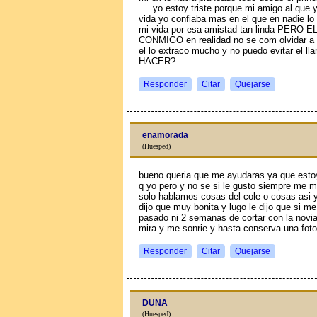
.....yo estoy triste porque mi amigo al qu
vida yo confiaba mas en el que en nadie lo
mi vida por esa amistad tan linda PER
CONMIGO en realidad no se com olvidar a
el lo extraсo mucho y no puedo evitar el 
HACER?
Responder
Citar
Quejarse
enamorada
(Huesped)
bueno queria que me ayudaras ya que esto
q yo pero y no se si le gusto siempre me m
solo hablamos cosas del cole o cosas asi 
dijo que muy bonita y lugo le dijo que si m
pasado ni 2 semanas de cortar con la novia
mira y me sonrie y hasta conserva una fot
Responder
Citar
Quejarse
DUNA
(Huesped)