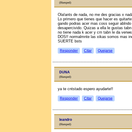
(Huesped)
Ola!ants de nada, no me des gracias x nad
Lo primero que tienes que hacer es quitarte
gando podras acer mas coss seguir ablndo c
desapercivido. Quizas a ella le gustas tabn 
no tiene nada k acer y cm tabn le da v
DOS!! normalmnte las xikas somos mas indec
SUERTE bsts
Responder
Citar
Quejarse
DUNA
(Huesped)
ya te cntstado espero ayudarte!!
Responder
Citar
Quejarse
leandro
(Huesped)