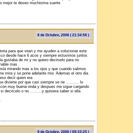
go mejor te deseo muchisima suerte
8 de Octubre, 2006 ( 21:34:56 )
storia para que vean y me ayuden a solucionar este
sco desde hace 6 aсos y siempre estuvimos juntos
la gustaba de mi y no quiero decirselo para no
hable mas .
esta mirando mas a los ojos y que cuando salimos
 me mira y se pone adelante mio. Ademas el otro dia
uiso decir quien era
ivierte por que casi siempre se rie ........... lo
 y con muy buena onda y despues me sigue cargando
decircelo o no ..........y quisiera saber si ella
.
9 de Octubre, 2006 ( 09:33:25 )