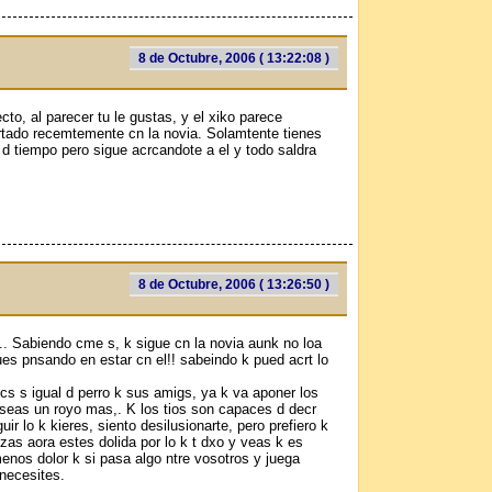
8 de Octubre, 2006 ( 13:22:08 )
o, al parecer tu le gustas, y el xiko parece
rtado recemtemente cn la novia. Solamtente tienes
 d tiempo pero sigue acrcandote a el y todo saldra
8 de Octubre, 2006 ( 13:26:50 )
.. Sabiendo cme s, k sigue cn la novia aunk no loa
gues pnsando en estar cn el!! sabeindo k pued acrt lo
cs s igual d perro k sus amigs, ya k va aponer los
o seas un royo mas,. K los tios son capaces d decr
ir lo k kieres, siento desilusionarte, pero prefiero k
izas aora estes dolida por lo k t dxo y veas k es
menos dolor k si pasa algo ntre vosotros y juega
necesites.