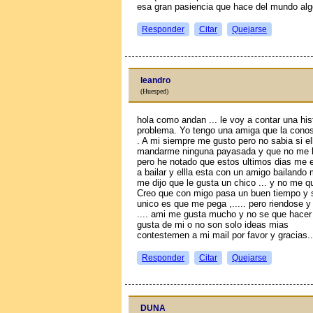
esa gran pasiencia que hace del mundo al
Responder
Citar
Quejarse
leandro
(Huesped)
hola como andan ... le voy a contar una hi
problema. Yo tengo una amiga que la cono
. A mi siempre me gusto pero no sabia si el
mandarme ninguna payasada y que no me 
pero he notado que estos ultimos dias me 
a bailar y ellla esta con un amigo bailando
me dijo que le gusta un chico ... y no me q
Creo que con migo pasa un buen tiempo y se d
unico es que me pega ,..... pero riendose
.... ami me gusta mucho y no se que hacer si 
gusta de mi o no son solo ideas mias
contestemen a mi mail por favor y gracias..
Responder
Citar
Quejarse
DUNA