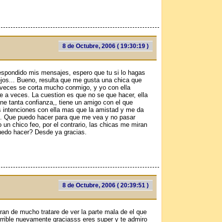
8 de Octubre, 2006 ( 19:30:19 )
espondido mis mensajes, espero que tu si lo hagas
os... Bueno, resulta que me gusta una chica que
veces se corta mucho conmigo, y yo con ella
a veces. La cuestion es que no se que hacer, ella
ne tanta confianza,, tiene un amigo con el que
s intenciones con ella mas que la amistad y me da
mi. Que puedo hacer para que me vea y no pasar
 un chico feo, por el contrario, las chicas me miran
uedo hacer? Desde ya gracias.
8 de Octubre, 2006 ( 20:39:51 )
an de mucho tratare de ver la parte mala de el que
rible nuevamente graciasss eres super y te admiro