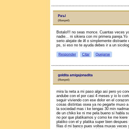
Paъl
(Huesped)
Botalo!!! no seas monce. Cuantas veces yo
nadie... ni sikiera con mi primera pareja.Y
serio alejate de йl o simplemente distraete
ps, si eso no te ayuda debes ir a un sicolog
Responder
Citar
Quejarse
goldita amigajonadita
(Huesped)
mira la neta a mi paso algo asi pero yo co
andube con el por casi 4 meses y io lo cort
seguir viviendo con ese dolor en el corazon
cosas distintas osea ya no pegarte muxo a 
la sociedad mas i ke tengas 30 min nadmas 
de un chiko ke ni me pela bueno si habla s
no por que platikamos y como ke me kiere
platiko con el y platika super bien despue
filas d mi banco pues voltea muxas veces