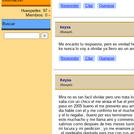
Información
Responder
Citar
Quejarse
Huespedes: 97
«
Miembros: 0
«
Buscar:
keyxa
(Huesped)
Me encanto tu respuesta, pero es verdad he 
ke nunca lo voy a olvidar ya llevo asi un an
Responder
Citar
Quejarse
Keyxa
(Huesped)
Mira no es tan facil olvidar pero uno trata 
salia con un chico el me atraia el fue el pr
paso en 2005 bueno el me presento asu am
dia hable con el y me confirmo ke el mucha
y el lo negaba , bueno por eso terminamos 
este muchacho y me llama ami y conmensa
salimos como despues de tres meses tuvim
mi locura y mi perdicion , yo me enamore 
, el medejaba plantada para irse con sus 