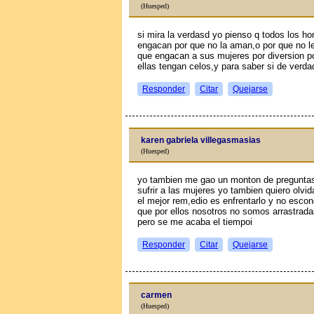
(Huesped)
si mira la verdasd yo pienso q todos los 
engaсan por que no la aman,o por que no l
que engaсan a sus mujeres por diversion p
ellas tengan celos,y para saber si de verda
Responder
Citar
Quejarse
karen gabriela villegasmasias
(Huesped)
yo tambien me gao un monton de preguntas 
sufrir a las mujeres yo tambien quiero olvi
el mejor rem,edio es enfrentarlo y no escon
que por ellos nosotros no somos arrastrada
pero se me acaba el tiempoi
Responder
Citar
Quejarse
carmen
(Huesped)