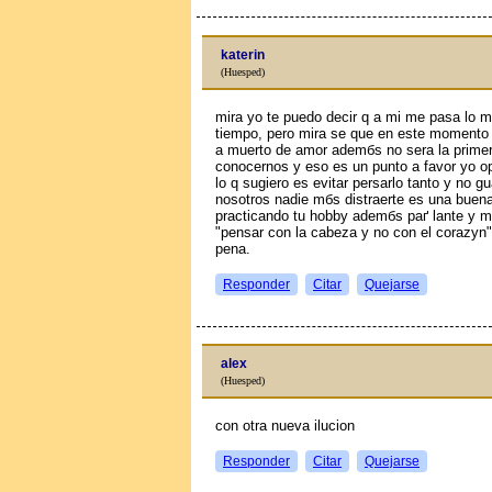
katerin
(Huesped)
mira yo te puedo decir q a mi me pasa lo
tiempo, pero mira se que en este momento es
a muerto de amor ademбs no sera la prime
conocernos y eso es un punto a favor yo o
lo q sugiero es evitar persarlo tanto y no 
nosotros nadie mбs distraerte es una buena
practicando tu hobby ademбs paґ lante y mir
"pensar con la cabeza y no con el corazуn"
pena.
Responder
Citar
Quejarse
alex
(Huesped)
con otra nueva ilucion
Responder
Citar
Quejarse