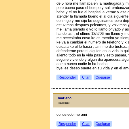
de 5 hora me llamaba en la madrugada y me
pero bueno paso el tiempo y sali embaraza
bebe y el no fue al hospital a verme y ese 
atender la llamada bueno el al dia siguient
conmigo y me dijo ke seguiriamos pero de
estuvimos despues peleamos, y volvimos 
me llama privado o yo lo llamo privado y 
ha ido asi , el ultimo 12/8/06 me llamo y 
me necesitaba cosa ke es mentira yo siemp
ke va a cambiar el numero de telefono y k 
cuidara ke el lo hacia , ami me dio tristez
defenderme pero si alguien en la vida lo q
aliento todo en la vida pasa y esto pasara, 
seguire viviendo y algun dia aparecera al
como nunca nadie lo ha hecho .
bye les deseo suerte en su vida y en el am
Responder
Citar
Quejarse
mariano
(Huesped)
conosiedo me ami
Responder
Citar
Quejarse