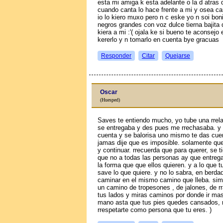
esta mi amiga k esta adelante o la d atras
cuando canta lo hace frente a mi y osea 
io lo kiero muxo pero n c eske yo n soi boni
negros grandes con voz dulce tierna bajita
kiera a mi :'( ojala ke si bueno te aconse
kererlo y n tomarlo en cuenta bye gracuas
Responder
Citar
Quejarse
Oscar
(Huesped)
Saves te entiendo mucho, yo tube una rrela
se entregaba y des pues me rrechasaba. y
cuenta y se balorisa uno mismo te das cuen
jamas dije que es imposible. solamente qu
y continuar. rrecuerda que para querer, se 
que no a todas las personas ay que entrega
la forma que que ellos quieren. y a lo que tu
save lo que quiere. y no lo sabra, en berda
caminar en el mismo camino que lleba. sim
un camino de tropesones , de jalones, de rr
tus lados y miras caminos por donde ir ma
mano asta que tus pies quedes cansados, r
rrespetarte como persona que tu eres. )