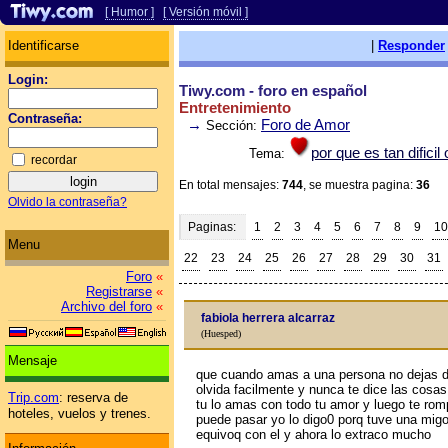
[ Humor ]
[ Versión móvil ]
Identificarse
|
Responder
Login:
Tiwy.com - foro en español
Entretenimiento
Contraseña:
→
Foro de Amor
Sección:
por que es tan dificil
Tema:
recordar
En total mensajes:
744
, se muestra pagina:
36
Olvido la contraseña?
Paginas:
1
2
3
4
5
6
7
8
9
10
Menu
22
23
24
25
26
27
28
29
30
31
Foro
«
Registrarse
«
Archivo del foro
«
fabiola herrera alcarraz
(Huesped)
Mensaje
que cuando amas a una persona no dejas de 
olvida facilmente y nunca te dice las cosa
Trip.com
: reserva de
tu lo amas con todo tu amor y luego te rom
hoteles, vuelos y trenes.
puede pasar yo lo digo0 porq tuve una mig
equivoq con el y ahora lo extraсo mucho