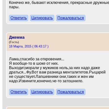
Конечно же, бывают исключения, прекрасные дружны
пары.
Ответить
Цитировать
Пожаловаться
Джемма
(Гость)
18 Марта, 2015 ( 06:43:17 )
Лама,спасибо за откровения...
Я вообще-то в шоке от них.
Выходит,морали у мужиков ноль,за них надо даже
драться...Фу.Вот вам разница менталитетов.Рыцарей
не существует.Лапшевники они,таких и жен им
надо.Извините,конечно,че-то затошнило.
Ответить
Цитировать
Пожаловаться