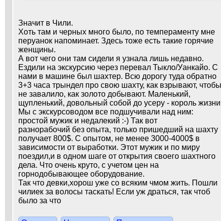
Значит в Чили.
Хоть там и черных много было, по темпераменту мне
перуанок напоминает. Здесь тоже есть такие горячие
женщины.
А вот чего они там сидели я узнала лишь недавно.
Ездили на экскурсию через перевал Тыкло/Уанкайо. С
нами в машине был шахтер. Всю дорогу туда обратно
3+3 часа трындел про свою шахту, как взрывают, чтоб
не завалило, как золото добывают. Маленький,
щупленький, довольный собой до усеру - король жизни
Мы с экскурсоводом все подшучивали над ним:
простой мужик и недалекий :-) Так вот
разнорабочий без опыта, только пришедший на шахту
получает 800$. С опытом, не менее 3000-4000$ в
зависимости от выработки. Этот мужик и по миру
поездил,и в одном шаге от открытия своего шахтного
дела. Что очень круто, с учетом цен на
горнодобывающее оборудование.
Так что девки,хорош уже со всяким чмом жить. Пошли
чилиек за волосы таскать! Если уж драться, так чтоб
было за что