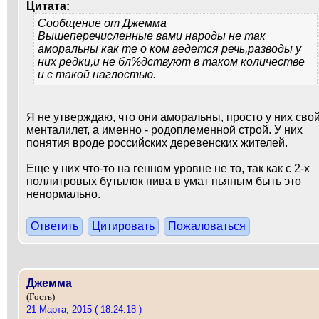
Цитата:
Сообщение от
Джемма
Вышеперечисленные вами народы не так
аморальны как те о ком ведется речь,разводы у
них редки,и не бл%дствуют в таком количестве
и с такой наглостью.
Я не утверждаю, что они аморальны, просто у них сво
менталилет, а именно - родоплеменной строй. У них
понятия вроде российских деревенских жителей.
Еще у них что-то на генном уровне не то, так как с 2-х
поллитровых бутылок пива в умат пьяным быть это
ненормально.
Ответить
Цитировать
Пожаловаться
Джемма
(Гость)
21 Марта, 2015 ( 18:24:18 )