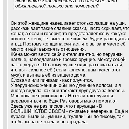
любовника?Ужас,дикость.А за волосы ее надо
обязательно?,только это помогает?
Он этой женщине навешивает столько лапши на уши,
рассказывает такие сладкие сказки, часто скрывает, чт
женат, а если и говорит, то представляет жену как уже
почти не-жену, т.е. вместе не живём, будем разводитьс
и т. д. Поэтому женщина считает, что вы занимаете её
место и идёт выяснять отношения.
Жена может вести себя интеллигентно, но перуанки
наглые, надоедливые и громко орущие. Между собой
часто дерутся. Поэтому лучше один раз показать ей,
что вы - сильнее её ( если, конечно, вам нужен этот
муж), и выгнать её из вашего дома.
Словами или пинками - как получится.
У перуанских женщин обычно длинные волосы, и я
иногда видела, как они таскают друг друга за волосы.
Мне пока не приходилось. Но если так случится,
церемониться не буду. Разговоры мало помогают.
Здесь уже не раз писали, что перуанцы - В
БОЛЬШИНСТВЕ СВОЁМ - лживые и неверные. Ещё и
дураки. Были бы умными, "гуляли" бы по-тихому, так
чтобы жена не знала и не страдала.