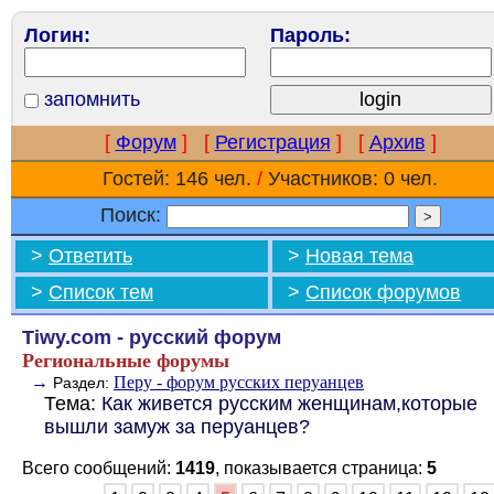
Логин:
Пароль:
запомнить
[
Форум
]
[
Регистрация
]
[
Архив
]
Гостей: 146 чел.
/
Участников: 0 чел.
Поиск:
>
Ответить
>
Новая тема
>
Список тем
>
Список форумов
Tiwy.com - русский форум
Региональные форумы
→
Перу - форум русских перуанцев
Раздел:
Тема:
Как живется русским женщинам,которые
вышли замуж за перуанцев?
Всего сообщений:
1419
, показывается страница:
5