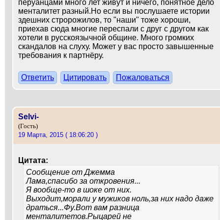
перуанцами много лет живут и ничего, понятное дело
менталитет разный.Но если вы послушаете истории
здешних стророжилов, то "наши" тоже хороши,
приехав сюда многие переспали с друг с другом как
хотели в русскоязычной общине. Много громких
скандалов на слуху. Может у вас просто завышенные
требования к партнёру.
Ответить
Цитировать
Пожаловаться
Selvi-
(Гость)
19 Марта, 2015 ( 18:06:20 )
Цитата:
Сообщение от
Джемма
Лама,спасибо за откровения...
Я вообще-то в шоке от них.
Выходит,морали у мужиков ноль,за них надо даже
драться...Фу.Вот вам разница
менталитетов.Рыцарей не