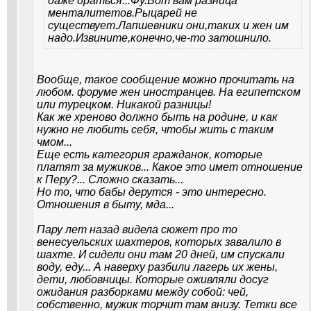
даже драться...Фу.Вот вам разница
менталитетов.Рыцарей не
существует.Лапшевники они,таких и жен им
надо.Извините,конечно,че-то затошнило.
Вообще, такое сообщение можно прочитать на
любом. форуме жен иностранцев. На египетском
или турецком. Никакой разницы!
Как же хреново должно быть на родине, и как
нужно не любить себя, чтобы жить с таким
чмом...
Еще есть категория гражданок, которые
платят за мужиков... Какое это имет отношение
к Перу?... Сложно сказать...
Но то, что бабы дерутся - это интересно.
Отношения в быту, мда...
Пару лет назад видела сюжет про то
венесуельских шахтеров, которых завалило в
шахте. И сидели они там 20 дней, им спускали
воду, еду... А наверху разбили лагерь их жены,
дети, любовницы. Которые оживляли досуг
ожидания разборками между собой: чей,
собственно, мужик торчит там внизу. Тетки все