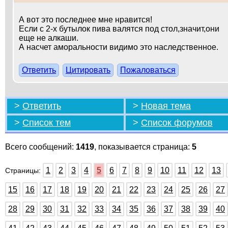
А вот это последнее мне нравится!
Если с 2-х бутылок пива валятся под стол,значит,они
еще не алкаши.
А насчет аморальности видимо это наследственное.
Ответить
Цитировать
Пожаловаться
>
Ответить
>
Новая тема
>
Список тем
>
Список форумов
Всего сообщений:
1419
, показывается страница:
5
1
2
3
4
5
6
7
8
9
10
11
12
13
Страницы:
15
16
17
18
19
20
21
22
23
24
25
26
27
28
29
30
31
32
33
34
35
36
37
38
39
40