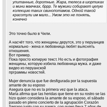
упитанные, доротные. Жара, телеса в шортиках
и мини маечках, бррр. Те мужики собирают целую
колекцию таких свинопотамов. Одной такой
красотули им мало... Умом это не понять,
конечно
Это точно было в Чили.
А насчёт того, что женщины дерутся, это у перуанцев
нормально - жена и любовница любят выяснять
отношения.
Вот пример.
Пока просто копирую текст. Но есть и фотография
женщины, которую избила любовница мужа. и даже
видео из перуанской
прграммы новостей.
Mujer denuncia que fue desfigurada por la supuesta
amante de su esposo
Asegura que no es la primera vez que la ataca.
María afirma que las heridas que tiene en su rostro se las
hizo quien considera la amante de su esposo, el sábado
pasado en pleno concierto de la agrupación Corazón
Serrano junto con su pareja, con quien lleva 7 años de