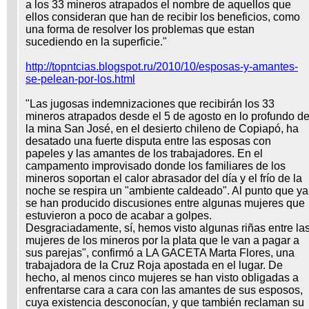
a los 33 mineros atrapados el nombre de aquellos que
ellos consideran que han de recibir los beneficios, como
una forma de resolver los problemas que estan
sucediendo en la superficie."
http://topntcias.blogspot.ru/2010/10/esposas-y-amantes-
se-pelean-por-los.html
"Las jugosas indemnizaciones que recibirán los 33
mineros atrapados desde el 5 de agosto en lo profundo d
la mina San José, en el desierto chileno de Copiapó, ha
desatado una fuerte disputa entre las esposas con
papeles y las amantes de los trabajadores. En el
campamento improvisado donde los familiares de los
mineros soportan el calor abrasador del día y el frío de la
noche se respira un "ambiente caldeado". Al punto que ya
se han producido discusiones entre algunas mujeres que
estuvieron a poco de acabar a golpes.
Desgraciadamente, sí, hemos visto algunas riñas entre la
mujeres de los mineros por la plata que le van a pagar a
sus parejas", confirmó a LA GACETA Marta Flores, una
trabajadora de la Cruz Roja apostada en el lugar. De
hecho, al menos cinco mujeres se han visto obligadas a
enfrentarse cara a cara con las amantes de sus esposos,
cuya existencia desconocían, y que también reclaman su