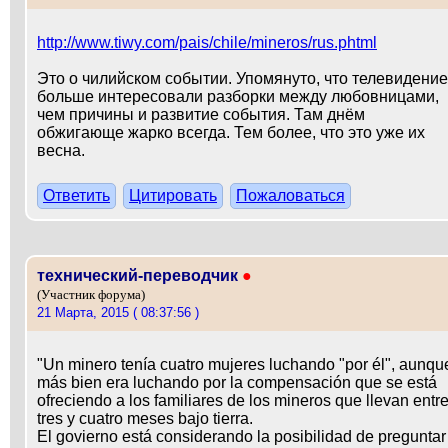
http://www.tiwy.com/pais/chile/mineros/rus.phtml
Это о чилийском событии. Упомянуто, что телевидение
больше интересовали разборки между любовницами,
чем причины и развитие события. Там днём
обжигающе жарко всегда. Тем более, что это уже их
весна.
Ответить
Цитировать
Пожаловаться
технический-переводчик
●
(Участник форума)
21 Марта, 2015 ( 08:37:56 )
"Un minero tenía cuatro mujeres luchando "por él", aunqu
más bien era luchando por la compensación que se está
ofreciendo a los familiares de los mineros que llevan entr
tres y cuatro meses bajo tierra.
El govierno está considerando la posibilidad de preguntar