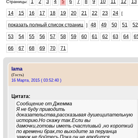
1
2
3
4
5
6
7
8
9
10
11
12
13
Страницы:
14
15
16
17
18
19
20
21
22
23
24
[
показать полный список страниц
48
49
50
51
52
]
53
54
55
56
57
58
59
60
61
62
63
64
6
66
67
68
69
70
71
lama
(Гость)
16 Марта, 2015 ( 03:52:40 )
Цитата:
Сообщение от
Джемма
Я не буду приводить
доказательства,рассказывая душещипательную
историю.Но скажу так.Если вы
дамочки,готовы иметь счастливый ,но короткий
по времени брак,то выходите за перуанца
замуж,не бойтесь.Пока он не влюбится