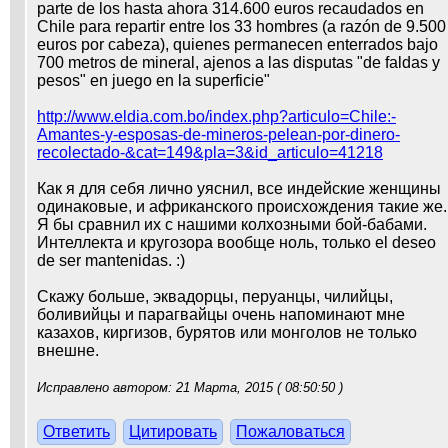
parte de los hasta ahora 314.600 euros recaudados en
Chile para repartir entre los 33 hombres (a razón de 9.500
euros por cabeza), quienes permanecen enterrados bajo
700 metros de mineral, ajenos a las disputas "de faldas y
pesos" en juego en la superficie"
http://www.eldia.com.bo/index.php?articulo=Chile:-
Amantes-y-esposas-de-mineros-pelean-por-dinero-
recolectado-&cat=149&pla=3&id_articulo=41218
Как я для себя лично уяснил, все индейские женщины
одинаковые, и африканского происхождения такие же.
Я бы сравнил их с нашими колхозными бой-бабами.
Интеллекта и кругозора вообще ноль, только el deseo
de ser mantenidas. :)
Скажу больше, эквадорцы, перуанцы, чилийцы,
боливийцы и парагвайцы очень напоминают мне
казахов, киргизов, бурятов или монголов не только
внешне.
Исправлено автором: 21 Марта, 2015 ( 08:50:50 )
Ответить
Цитировать
Пожаловаться