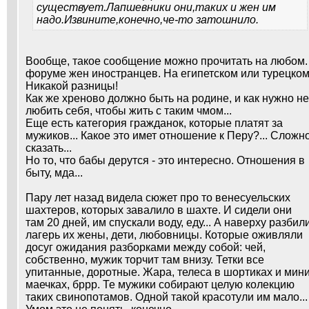
существует.Лапшевники они,таких и жен им
надо.Извините,конечно,че-то затошнило.
Вообще, такое сообщение можно прочитать на любом.
форуме жен иностранцев. На египетском или турецком
Никакой разницы!
Как же хреново должно быть на родине, и как нужно не
любить себя, чтобы жить с таким чмом...
Еще есть категория гражданок, которые платят за
мужиков... Какое это имет отношение к Перу?... Сложн
сказать...
Но то, что бабы дерутся - это интересно. Отношения в
быту, мда...
Пару лет назад видела сюжет про то венесуельских
шахтеров, которых завалило в шахте. И сидели они
там 20 дней, им спускали воду, еду... А наверху разбил
лагерь их жены, дети, любовницы. Которые оживляли
досуг ожидания разборками между собой: чей,
собственно, мужик торчит там внизу. Тетки все
упитанные, доротные. Жара, телеса в шортиках и мин
маечках, бррр. Те мужики собирают целую колекцию
таких свинопотамов. Одной такой красотули им мало...