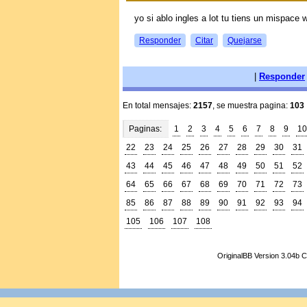
yo si ablo ingles a lot tu tiens un mispace w
Responder
Citar
Quejarse
|
Responder
En total mensajes:
2157
, se muestra pagina:
103
Paginas:
1
2
3
4
5
6
7
8
9
10
22
23
24
25
26
27
28
29
30
31
43
44
45
46
47
48
49
50
51
52
64
65
66
67
68
69
70
71
72
73
85
86
87
88
89
90
91
92
93
94
105
106
107
108
OriginalBB Version 3.04b 