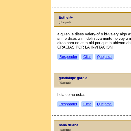
Esthel@
(Huesped)
a quien le dises valery-bf o bf-valery algo a
si me dises a mi definitivamente no voy a i
circo aora no esta aki por que ia ubieran ab
GRACIAS POR LA INVITACION!!
Responder
Citar
Quejarse
guadalupe garcia
(Huesped)
hola como estas!
Responder
Citar
Quejarse
hana driana
(Huesped)