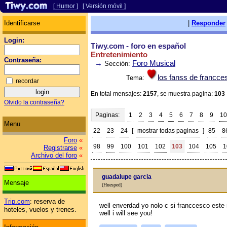
[ Humor ]
[ Versión móvil ]
Identificarse
|
Responder
Login:
Tiwy.com - foro en español
Entretenimiento
Contraseña:
→
Foro Musical
Sección:
los fanss de francce
Tema:
recordar
En total mensajes:
2157
, se muestra pagina:
103
Olvido la contraseña?
Paginas:
1
2
3
4
5
6
7
8
9
10
Menu
22
23
24
[
mostrar todas paginas
]
85
8
Foro
«
98
99
100
101
102
103
104
105
1
Registrarse
«
Archivo del foro
«
guadalupe garcia
Mensaje
(Huesped)
Trip.com
: reserva de
well enverdad yo nolo c si franccesco est
hoteles, vuelos y trenes.
well i will see you!