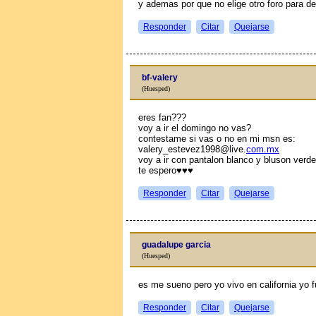
y ademas por que no elige otro foro para de
Responder
Citar
Quejarse
bf-valery
(Huesped)
eres fan???
voy a ir el domingo no vas?
contestame si vas o no en mi msn es:
valery_estevez1998@live.
com.mx
voy a ir con pantalon blanco y bluson verde
te espero♥♥♥
Responder
Citar
Quejarse
guadalupe garcia
(Huesped)
es me sueno pero yo vivo en california yo fue
Responder
Citar
Quejarse