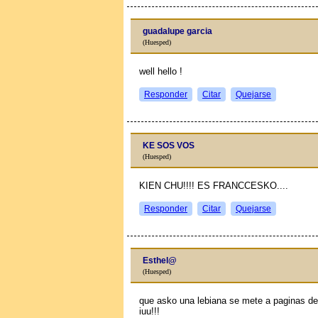
guadalupe garcia
(Huesped)
well hello !
Responder
Citar
Quejarse
KE SOS VOS
(Huesped)
KIEN CHU!!!! ES FRANCCESKO....
Responder
Citar
Quejarse
Esthel@
(Huesped)
que asko una lebiana se mete a paginas d
iuu!!!