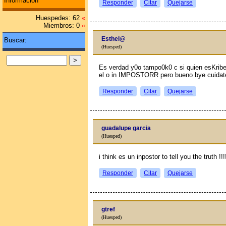
Información
Responder
Citar
Quejarse
Huespedes: 62
«
Miembros: 0
«
Esthel@
Buscar:
(Huesped)
Es verdad y0o tampo0k0 c si quien esKrib
el o in IMPOSTORR pero bueno bye cuidate 
Responder
Citar
Quejarse
guadalupe garcia
(Huesped)
i think es un inpostor to tell you the truth !!!!
Responder
Citar
Quejarse
gtref
(Huesped)