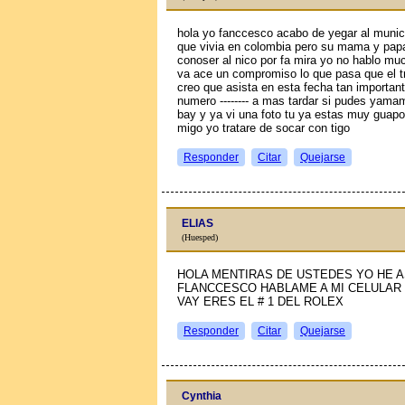
hola yo fanccesco acabo de yegar al munici
que vivia en colombia pero su mama y papa
conoser al niсo por fa mira yo no hablo mu
va ace un compromiso lo que pasa que el t
creo que asista en esta fecha tan importan
numero -------- a mas tardar si pudes yama
bay y ya vi una foto tu ya estas muy guap
migo yo tratare de soсar con tigo
Responder
Citar
Quejarse
ELIAS
(Huesped)
HOLA MENTIRAS DE USTEDES YO HE A
FLANCCESCO HABLAME A MI CELULAR 
VAY ERES EL # 1 DEL ROLEX
Responder
Citar
Quejarse
Cynthia