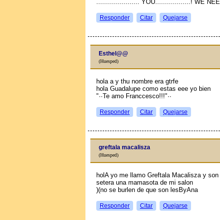
...................... YOU..................! W
Responder
Citar
Quejarse
Esthel@@
(Huesped)
hola a y thu nombre era gtrfe
hola Guadalupe como estas eee yo bien
"··Te amo Franccesco!!!"··
Responder
Citar
Quejarse
greftala macalisza
(Huesped)
holA yo me llamo Greftala Macalisza y so
setera una mamasota de mi salon
)(no se burlen de que son lesByAna
Responder
Citar
Quejarse