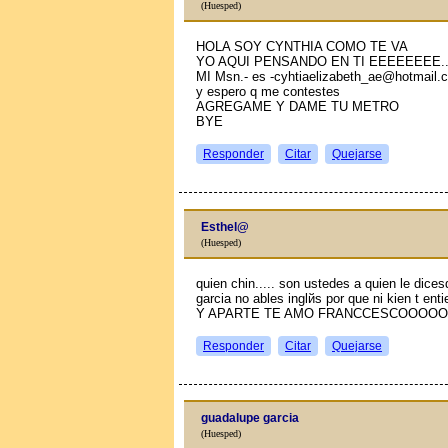
(Huesped)
HOLA SOY CYNTHIA COMO TE VA
YO AQUI PENSANDO EN TI EEEEEEEE......
MI Msn.- es -cyhtiaelizabeth_ae@hotmail.
y espero q me contestes
AGREGAME Y DAME TU METRO
BYE
Responder
Citar
Quejarse
Esthel@
(Huesped)
quien chin..... son ustedes a quien le dice
garcia no ables inglйs por que ni kien t ent
Y APARTE TE AMO FRANCCESCOOOOOOOO!!!
Responder
Citar
Quejarse
guadalupe garcia
(Huesped)