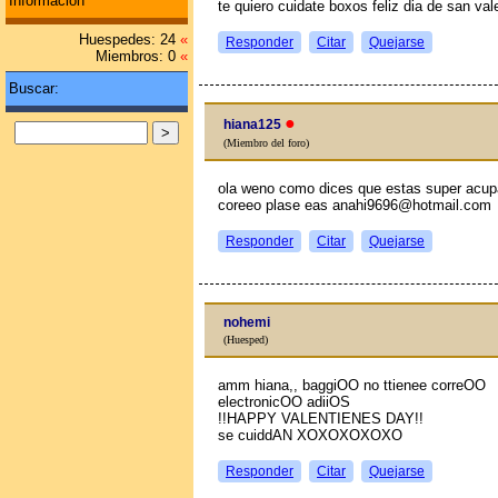
Información
te quiero cuidate boxos feliz dia de san va
Huespedes: 24
«
Responder
Citar
Quejarse
Miembros: 0
«
Buscar:
●
hiana125
(Miembro del foro)
ola weno como dices que estas super acup
coreeo plase eas anahi9696@hotmail.com
Responder
Citar
Quejarse
nohemi
(Huesped)
amm hiana,, baggiOO no ttienee correOO
electronicOO adiiOS
!!HAPPY VALENTIENES DAY!!
se cuiddAN XOXOXOXOXO
Responder
Citar
Quejarse