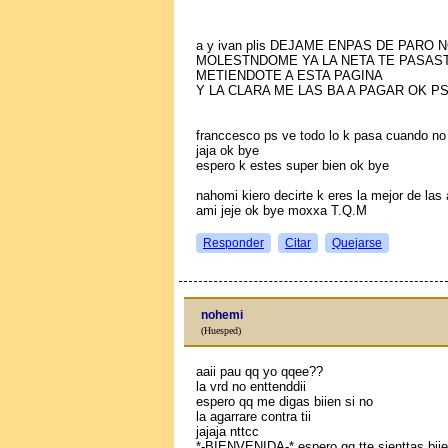
a y ivan plis DEJAME ENPAS DE PARO 
MOLESTNDOME YA LA NETA TE PASAST
METIENDOTE A ESTA PAGINA
Y LA CLARA ME LAS BA A PAGAR OK P
franccesco ps ve todo lo k pasa cuando no 
jaja ok bye
espero k estes super bien ok bye
nahomi kiero decirte k eres la mejor de la
ami jeje ok bye moxxa T.Q.M
Responder
Citar
Quejarse
nohemi
(Huesped)
aaii pau qq yo qqee??
la vrd no enttenddii
espero qq me digas biien si no
la agarrare contra tii
jajaja nttcc
*-BIENVENIDA-* espero qq tte sienttas bii