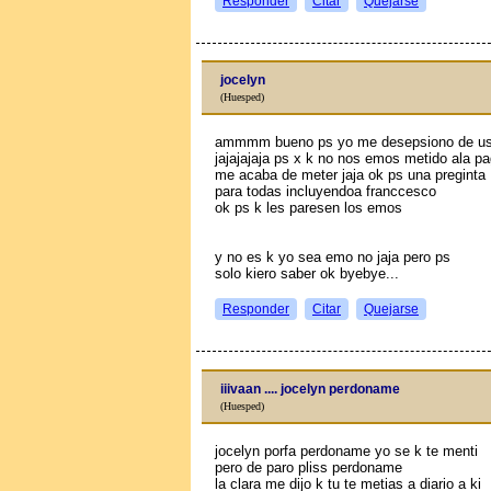
Responder
Citar
Quejarse
jocelyn
(Huesped)
ammmm bueno ps yo me desepsiono de us
jajajajaja ps x k no nos emos metido ala p
me acaba de meter jaja ok ps una preginta
para todas incluyendoa franccesco
ok ps k les paresen los emos
y no es k yo sea emo no jaja pero ps
solo kiero saber ok byebye...
Responder
Citar
Quejarse
iiivaan .... jocelyn perdoname
(Huesped)
jocelyn porfa perdoname yo se k te menti
pero de paro pliss perdoname
la clara me dijo k tu te metias a diario a ki