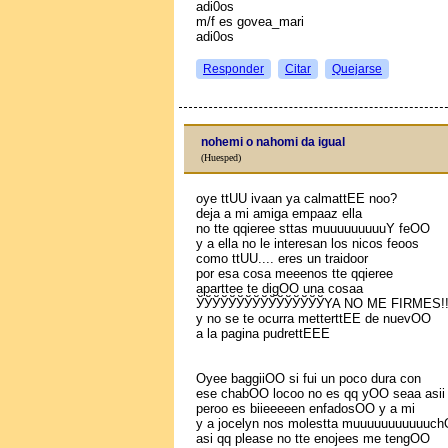
adi0os
m/f es govea_mari
adi0os
Responder
Citar
Quejarse
nohemi o nahomi da igual
(Huesped)
oye ttUU ivaan ya calmattEE noo?
deja a mi amiga empaaz ella
no tte qqieree sttas muuuuuuuuuY feOO
y a ella no le interesan los niсos feoos
como ttUU.... eres un traidoor
por esa cosa meeenos tte qqieree
aparttee te digOO una cosaa
ЎЎЎЎЎЎЎЎЎЎЎЎЎЎЎЎYA NO ME FIRMES!!!!!
y no se te ocurra metterttEE de nuevOO
a la pagina pudrettEEE
Oyee baggiiOO si fui un poco dura con
ese chabOO locoo no es qq yOO seaa asii
peroo es biieeeeen enfadosOO y a mi
y a jocelyn nos molestta muuuuuuuuuuuc
asi qq please no tte enojees me tengOO