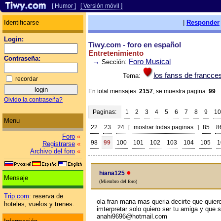
[ Humor ]
[ Versión móvil ]
Identificarse
|
Responder
Login:
Tiwy.com - foro en español
Entretenimiento
Contraseña:
→
Foro Musical
Sección:
los fanss de francce
Tema:
recordar
En total mensajes:
2157
, se muestra pagina:
99
Olvido la contraseña?
Paginas:
1
2
3
4
5
6
7
8
9
10
Menu
22
23
24
[
mostrar todas paginas
]
85
8
Foro
«
98
99
100
101
102
103
104
105
1
Registrarse
«
Archivo del foro
«
●
hiana125
Mensaje
(Miembro del foro)
Trip.com
: reserva de
ola fran mana mas queria decirte que quier
hoteles, vuelos y trenes.
imterpretar solo quiero ser tu amiga y que
anahi9696@hotmail.com