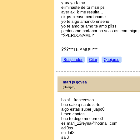
y ps ya k me
eliminaste de tu msn ps
aver aki k me resulta...
ok ps please perdoname
yo te sigo amando enserio
yo te amo te amo te amo pliss
perdoname porfabor no seas asi con migo p
*ЎPERDONAME!*
ЎЎЎ***TE AMO!!!***
Responder
Citar
Quejarse
mari jo govea
(Huesped)
hola!.. franccesco
bno salo q ria de sirte
algo estas super juapo0
i men cantas
bno te dego mi correo0
es mari_12reyna@hotmail.com
adi0os
cuidat3
sal3