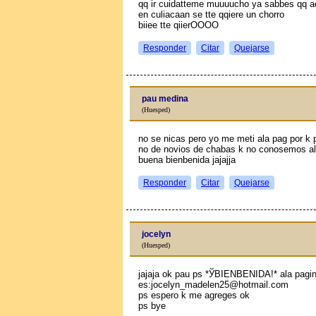
qq ir cuidatteme muuuucho ya sabbes qq a
en culiacaan se tte qqiere un chorro
biiee tte qiierOOOO
Responder
Citar
Quejarse
pau medina
(Huesped)
no se niсas pero yo me meti ala pag por k 
no de novios de chabas k no conosemos a
buena bienbenida jajajja
Responder
Citar
Quejarse
jocelyn
(Huesped)
jajaja ok pau ps *ЎBIENBENIDA!* ala pagin
es:jocelyn_madelen25@hotmail.com
ps espero k me agreges ok
ps bye