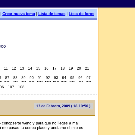
|
Crear nueva tema
|
Lista de temas
|
Lista de foros
sco
11
12
13
14
15
16
17
18
19
20
21
6
87
88
89
90
91
92
93
94
95
96
97
06
107
108
13 de Febrero, 2009 ( 18:10:50 )
o conopserte weno y para que no lleges a mal
 si me pasas tu correo plase y anotame el mio es