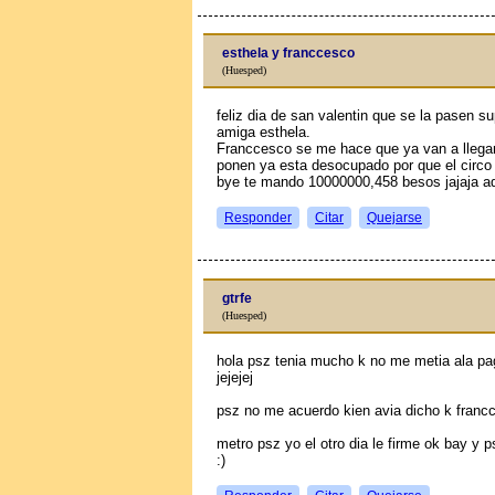
esthela y franccesco
(Huesped)
feliz dia de san valentin que se la pasen s
amiga esthela.
Franccesco se me hace que ya van a llegar
ponen ya esta desocupado por que el circo
bye te mando 10000000,458 besos jajaja ad
Responder
Citar
Quejarse
gtrfe
(Huesped)
hola psz tenia mucho k no me metia ala pag
jejejej
psz no me acuerdo kien avia dicho k franc
metro psz yo el otro dia le firme ok bay y p
:)