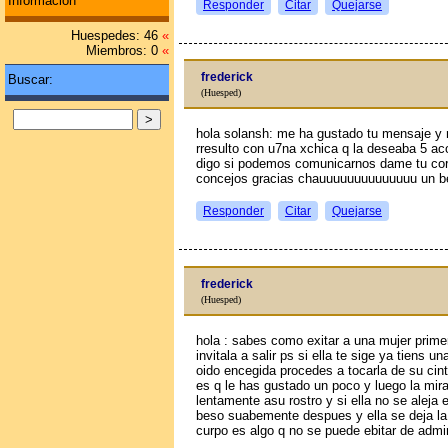
Información
Responder
Citar
Quejarse
Huespedes: 46
«
Miembros: 0
«
frederick
Buscar:
(Huesped)
hola solansh: me ha gustado tu mensaje y 
rresulto con u7na xchica q la deseaba 5 aсo
digo si podemos comunicarnos dame tu co
concejos gracias chauuuuuuuuuuuuuu un b
Responder
Citar
Quejarse
frederick
(Huesped)
hola : sabes como exitar a una mujer prime
invitala a salir ps si ella te sige ya tiens 
oido encegida procedes a tocarla de su cin
es q le has gustado un poco y luego la mir
lentamente asu rostro y si ella no se aleja
beso suabemente despues y ella se deja la a
curpo es algo q no se puede ebitar de admir