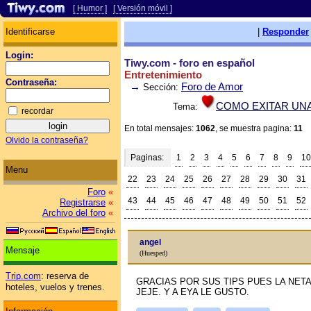
[ Humor ]
[ Versión móvil ]
Identificarse
|
Responder
Login:
Tiwy.com - foro en español
Entretenimiento
Contraseña:
→
Foro de Amor
Sección:
COMO EXITAR UN
Tema:
recordar
En total mensajes:
1062
, se muestra pagina:
11
Olvido la contraseña?
Paginas:
1
2
3
4
5
6
7
8
9
10
Menu
22
23
24
25
26
27
28
29
30
31
Foro
«
43
44
45
46
47
48
49
50
51
52
Registrarse
«
Archivo del foro
«
angel
Mensaje
(Huesped)
Trip.com
: reserva de
GRACIAS POR SUS TIPS PUES LA NETA
hoteles, vuelos y trenes.
JEJE. Y A EYA LE GUSTO.