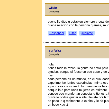
wilebr
(Huesped)
bueno llo digo q estabien siempre y cuando
buena relacion con la persona q amas, mu
Responder
Citar
Quejarse
surferita
(Huesped)
hola
tienes toda la razon, la gente no entra para
ayuden, porque si fuese en ese caso y de v
hay.
cada persona es un mundo, en el cual cada p
experimentar juntos experincias, mima ese
a poco iras conociendo lo q realmente le exi
porque lo q para unas mujeres es exitante..
conoce ese mundo tan especial q tienes a t
gusta le podria gustar a ella, llevate por 
de poco lo q realmente la excita y le da plac
un beso xao ;)