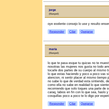
jorge
(Huesped)
oye exelente consejo lo use y resulto ense
Responder
Citar
Quejarse
maria
(Huesped)
lo que te pasa esque tu quizas no te muest
nosotras las mujeres nos gusta no todo arr
tocarle dos partes de su cuerpo al mismo t
lo que estas haciendo y poco a poco vas sin
atencion, ni sentir placer al mismo tiempo p
no sabe lo que de verdad esta sintiendo, 
como ella no sabe en realidad lo que siente
recomiendo que solo toques una parte de s
caraq, labios en fin con lo que sea, haslo y
cosquillas poco a poco te lo digo por experi
Responder
Citar
Quejarse