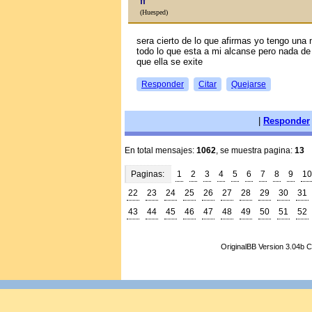
ff
(Huesped)
sera cierto de lo que afirmas yo tengo una 
todo lo que esta a mi alcanse pero nada de
que ella se exite
Responder
Citar
Quejarse
|
Responder
En total mensajes:
1062
, se muestra pagina:
13
Paginas:
1
2
3
4
5
6
7
8
9
10
22
23
24
25
26
27
28
29
30
31
43
44
45
46
47
48
49
50
51
52
OriginalBB Version 3.04b 