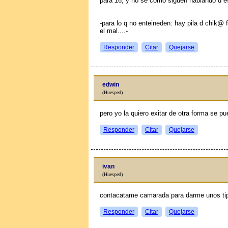
para 16, y no se como siguen hablando d e
-para lo q no enteineden: hay pila d chik@ 
el mal....-
Responder
Citar
Quejarse
edwin
(Huesped)
pero yo la quiero exitar de otra forma se p
Responder
Citar
Quejarse
ivan
(Huesped)
contacatame camarada para darme unos tip
Responder
Citar
Quejarse