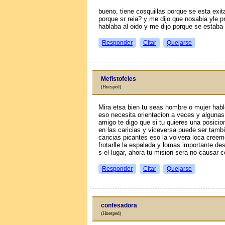
bueno, tiene cosquillas porque se esta exi
porque sr reia? y me dijo que nosabia yle 
hablaba al oido y me dijo porque se estaba 
Responder
Citar
Quejarse
Mefistofeles
(Huesped)
Mira etsa bien tu seas hombre o mujer habl
eso necesita orientacion a veces y algunas
amigo te digo que si tu quieres una posicio
en las caricias y viceversa puede ser tamb
caricias picantes eso la volvera loca creem
frotarlle la espalada y lomas importante d
s el lugar, ahora tu mision sera no causar c
Responder
Citar
Quejarse
confesadora
(Huesped)