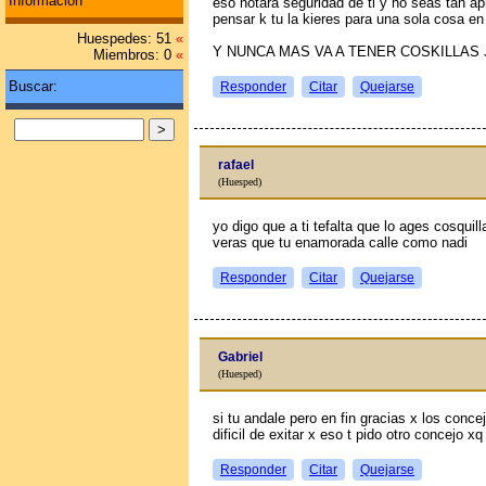
Información
eso notara seguridad de ti y no seas tan ap
pensar k tu la kieres para una sola cosa e
Huespedes: 51
«
Y NUNCA MAS VA A TENER COSKILLAS 
Miembros: 0
«
Buscar:
Responder
Citar
Quejarse
rafael
(Huesped)
yo digo que a ti tefalta que lo ages cosquil
veras que tu enamorada calle como nadi
Responder
Citar
Quejarse
Gabriel
(Huesped)
si tu andale pero en fin gracias x los conce
dificil de exitar x eso t pido otro concejo xq
Responder
Citar
Quejarse