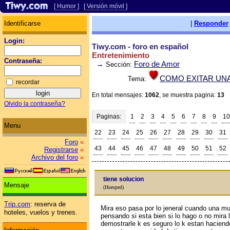
[ Humor ]
[ Versión móvil ]
Identificarse
|
Responder
Login:
Tiwy.com - foro en español
Entretenimiento
Contraseña:
→
Foro de Amor
Sección:
COMO EXITAR UN
Tema:
recordar
En total mensajes:
1062
, se muestra pagina:
13
Olvido la contraseña?
Paginas:
1
2
3
4
5
6
7
8
9
10
Menu
22
23
24
25
26
27
28
29
30
31
Foro
«
43
44
45
46
47
48
49
50
51
52
Registrarse
«
Archivo del foro
«
tiene solucion
Mensaje
(Huesped)
Trip.com
: reserva de
Mira eso pasa por lo jeneral cuando una mu
hoteles, vuelos y trenes.
pensando si esta bien si lo hago o no mira l
demostrarle k es seguro lo k estan haciend