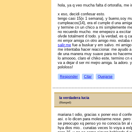
hola, ya q veo mucha falta d ortorafia, me
x eso, decidi confesar esto.
tengo casi 15(x 1 semana), y bueno,soy muy
cumpleaсos(14), era el cumple d una amiga,
y termine cn un chico a mi simplemente me 
no recuerdo mucho. me emepezo a excitar
olvde totalment d todo. y la verdad, es q 
mi emjor amiga cn otro amigo mio. estaba r
salir.me
fue a buskar y em salvo. mi amigo 
me intentaba hacer reaccionar. me ayudo a v
de una manera muy suave para no hacerme s
lo amoooo, claro el chiko este, termino cn 
va a dejar d ser mi mejro amiga. la adoro. y
pololoss!
Responder
Citar
Quejarse
la verdadera lucia
(Huesped)
mariana t odio, gracias x poner eso d confe
asi. o lo dicen para molestarme.nose. pero
se preocupo xq penso yo no conocia bn al ch
hya dios mio.. cunatas veces lo voya a exlp