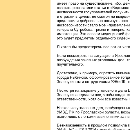
имеет право на существование, ибо, де
«зашить рот» за мои статьи в «Ведомост
неспособности госуправителей получить х
в отрасли в целом, не смотря на выдел
предложили добровольно покинуть пост г
несговорчивости стало мое «приземлен
генерала Сугробова, грязно и топорно, 
импотенции. Это совсем медицинский фак
это будет предметом отдельного судебн
Я хотел бы предостеречь вас вот от чего
Если посмотреть на ситуацию в Ярослав
возбуждения заказных уголовных дел, то
поучительного.
Достаточно, к примеру, обратить внимани
города Рыбинска, сформированное тогда
Зелепукиным и сотрудниками УЭБиПК, т
Несмотря на закрытие уголовного дела 
Зелепукина сделали все, чтобы люди, с
ответственности, хотя они все известны
Несколько уголовных дел, возбужденных
УМВД РФ по Ярославской области, возб
всего лишь с легкими извинениями за яв
Безнаказанность в прошлом позволила г
УМВД ЯО в 2013-2014 годах фабриковать