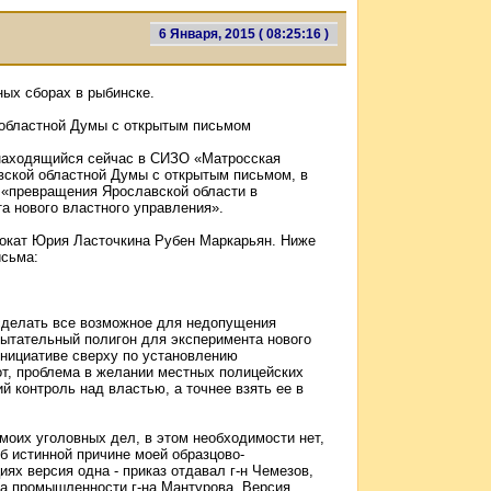
6 Января, 2015 ( 08:25:16 )
ых сборах в рыбинске.
 областной Думы с открытым письмом
находящийся сейчас в СИЗО «Матросская
вской областной Думы с открытым письмом, в
 «превращения Ярославской области в
а нового властного управления».
ат Юрия Ласточкина Рубен Маркарьян. Ниже
исьма:
сделать все возможное для недопущения
ытательный полигон для эксперимента нового
инициативе сверху по установлению
от, проблема в желании местных полицейских
й контроль над властью, а точнее взять ее в
моих уголовных дел, в этом необходимости нет,
б истинной причине моей образцово-
иях версия одна - приказ отдавал г-н Чемезов,
ра промышленности г-на Мантурова. Версия