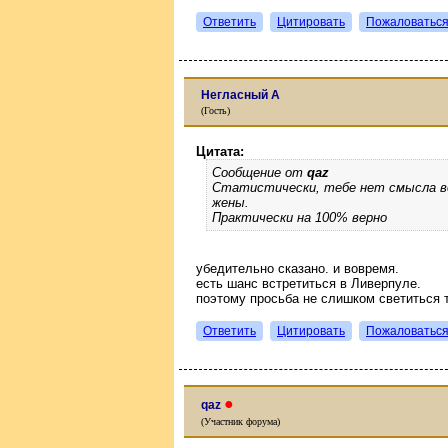
Ответить
Цитировать
Пожаловатьс
Негласный А
(Гость)
Цитата:
Сообщение от
qaz
Статистически, тебе нет смысла во
жены.
Практически на 100% верно
убедительно сказано. и вовремя.
есть шанс встретиться в Ливерпуле.
поэтому просьба не слишком светиться 
Ответить
Цитировать
Пожаловатьс
●
qaz
(Участник форума)