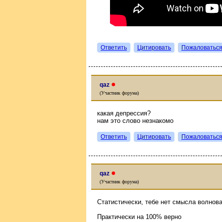
Ответить
Цитировать
Пожаловатьс
●
qaz
(Участник форума)
какая депрессия?
нам это слово незнакомо
Ответить
Цитировать
Пожаловатьс
●
qaz
(Участник форума)
Статистически, тебе нет смысла волнова
Практически на 100% верно