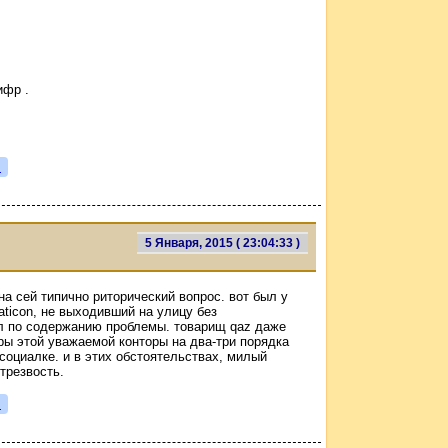
ифр .
я
5 Января, 2015 ( 23:04:33 )
а сей типично риторический вопрос. вот был у
ticon, не выходивший на улицу без
л по содержанию проблемы. товарищ qaz даже
ры этой уважаемой конторы на два-три порядка
оциалке. и в этих обстоятельствах, милый
 трезвость.
я