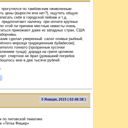
ня прогулялся по тамбовским оживленным
уть цены (выросли или нет?), ощутить общую
писать себя в городской пейзаж и т.д.
 предпочитают наличку. при оплате крупных
по этой ли причине местные невесты очень
таться приезжают даже из западных стран, США
азборчивы.
казик сделал умеренный. салат оливье рыбный;
лёгкого морозца традиционным буйабесом);
вителло тоннато (прозрачные кусочки
влением тунца); дорада на гриле целиком;
ерт. спиртное не брал (домашний погребок
обошлось мне в две тысячи рублей.
)
я
5 Января, 2015 ( 02:46:38 )
м по литовской тематике
е «Тетка Фишер»