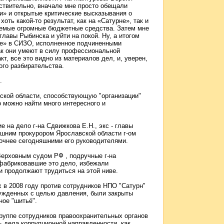
йствительно, вначале мне просто обещали
и» и открытые критические высказывания о
оть какой-то результат, как на «Сатурне», так и
яемые огромные бюджетные средства. Затем мне
лавы Рыбинска и уйти на покой. Ну, а итогом
ие» в СИЗО, исполненное подчиненными
как они умеют в силу профессиональной
т, все это видно из материалов дел, и, уверен,
ого разбирательства.
.
ской области, способствующую "организации"
 можно найти много интересного и
е на дело г-на Сдвижкова Е.Н., экс - главы
шним прокурором Ярославской области г-ом
очнее сегодняшними его руководителями.
Верховным судом РФ , подручные г-на
фабриковавшие это дело, избежали
 и продолжают трудиться на этой ниве.
 в 2008 году против сотрудников НПО "Сатурн"
ужденных с целью давления, были закрыты
ное "шитьё".
руппе сотрудников правоохранительных органов
 дела коррупционной направленности, как