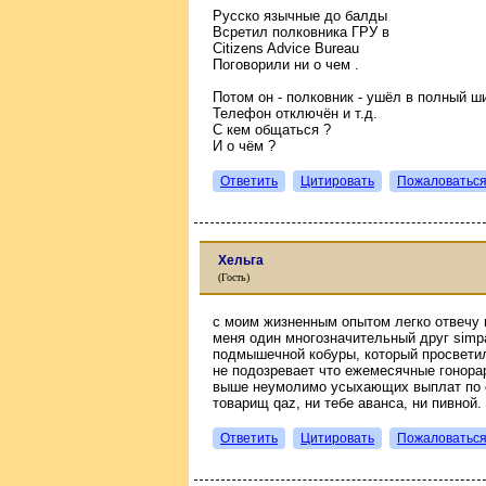
Русско язычные до балды
Всретил полковника ГРУ в
Citizens Advice Bureau
Поговорили ни о чем .
Потом он - полковник - ушёл в полный ш
Телефон отключён и т.д.
С кем общаться ?
И о чём ?
Ответить
Цитировать
Пожаловатьс
Хельга
(Гость)
с моим жизненным опытом легко отвечу н
меня один многозначительный друг simpa
подмышечной кобуры, который просвети
не подозревает что ежемесячные гонора
выше неумолимо усыхающих выплат по с
товарищ qaz, ни тебе аванса, ни пивной.
Ответить
Цитировать
Пожаловатьс