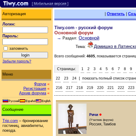
[ Мобильная версия ]
Авторизация
|
Ответить
|
Соз
Логин:
Tiwy.com - русский форум
Основной форум
Пароль:
→
Основной
Раздел:
Домишко в Латинск
Тема:
запомнить
Всего сообщений:
4605
, показывается страни
Забыли пароль?
Страницы:
1
2
3
4
5
6
7
8
9
Меню
22
23
24
[
показать полный список стран
Форум
«
216
217
218
219
220
221
222
223
Регистрация
«
Архив форума
«
Сообщение
●
Ричи
(Участник форума)
Trip.com
– бронирование
Россия, Тамбов
гостиниц, авиабилеты,
поезда.