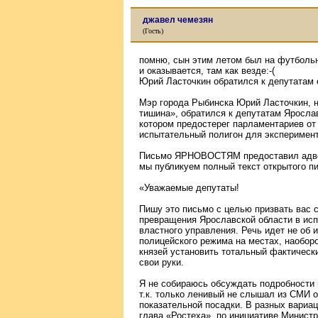
джавел чемезян
(Гость)
помню, сын этим летом был на футбольн
и оказывается, там как везде:-(
Юрий Ласточкин обратился к депутатам
Мэр города Рыбинска Юрий Ласточкин, 
тишина», обратился к депутатам Яросла
котором предостерег парламентариев от
испытательный полигон для эксперимент
Письмо ЯРНОВОСТЯМ предоставил адвок
мы публикуем полный текст открытого п
«Уважаемые депутаты!
Пишу это письмо с целью призвать вас 
превращения Ярославской области в исп
властного управления. Речь идет не об 
полицейского режима на местах, наобор
князей установить тотальный фактически
свои руки.
Я не собираюсь обсуждать подробности 
т.к. только ленивый не слышал из СМИ о
показательной посадки. В разных вариац
глава «Ростеха», по инициативе Минист