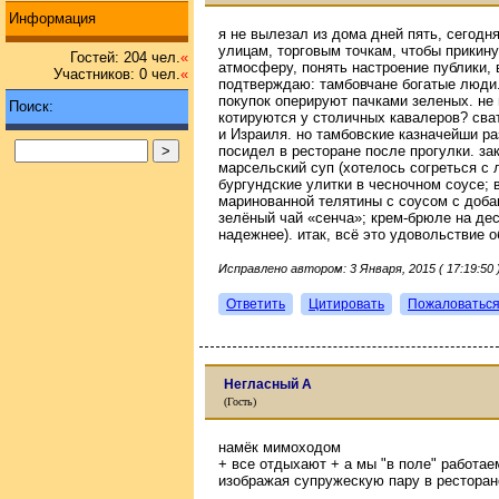
Информация
я не вылезал из дома дней пять, сегод
улицам, торговым точкам, чтобы прикин
Гостей: 204 чел.
«
атмосферу, понять настроение публики, в
Участников: 0 чел.
«
подтверждаю: тамбовчане богатые люди.
покупок оперируют пачками зеленых. не 
Поиск:
котируются у столичных кавалеров? сва
и Израиля. но тамбовские казначейши р
посидел в ресторане после прогулки. за
марсельский суп (хотелось согреться с 
бургундские улитки в чесночном соусе; 
маринованной телятины с соусом с доба
зелёный чай «сенча»; крем-брюле на дес
надежнее). итак, всё это удовольствие 
Исправлено автором: 3 Января, 2015 ( 17:19:50 
Ответить
Цитировать
Пожаловатьс
Негласный А
(Гость)
намёк мимоходом
+ все отдыхают + а мы "в поле" работае
изображая супружескую пару в ресторан
...