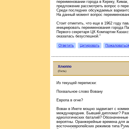
переименовании города в Кереку, Кимак,
предложение рассмотреть вопрос о пере
Среди последних обсуждаемых вариантов 
На данный момент вопрос переименован
Стоит отметить, что еще в 1962 году п
инициировать переименования города П
Первого секретаря ЦК Компартии Казах
оказалась безуспешной."
Ответить
Цитировать
Пожаловатьс
Хлюппо
(Гость)
Из текущей переписки:
Похвальное слово Вовану
Европа в огне?
Вован в Инете мощно задвигает с комме
международник. Бывший дипломат? Разв
идеологических баталий? Обозначенные
вероятны. Оранжерейные времена для ан
восточноевропейских режимов типа Рум