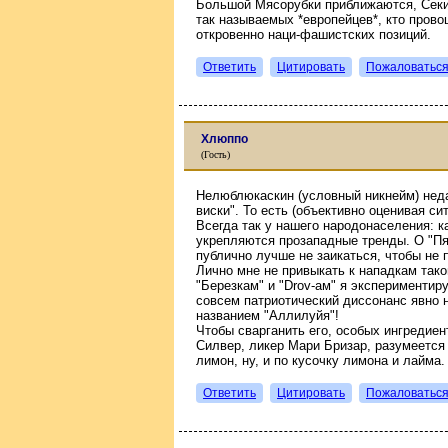
Большой Мясорубки приближаются, Секи
так называемых *европейцев*, кто прово
откровенно наци-фашистских позиций.
Ответить
Цитировать
Пожаловатьс
Хлюппо
(Гость)
Нелюблюкаскин (условный никнейм) неда
виски". То есть (объективно оценивая си
Всегда так у нашего народонаселения: к
укрепляются прозападные тренды. О "Пя
публично лучше не заикаться, чтобы не
Лично мне не привыкать к нападкам тако
"Березкам" и "Drov-ам" я экспериментир
совсем патриотический диссонанс явно не
названием "Аллилуйя"!
Чтобы сварганить его, особых ингредиен
Силвер, ликер Мари Бризар, разумеется
лимон, ну, и по кусочку лимона и лайма.
Ответить
Цитировать
Пожаловатьс