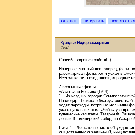
Ответить
Цитировать
Пожаловатьс
Куандык Нидервассершмит
(Гость)
Спасибо, хорошая работа!:-)
Наверное, знатный павлодарец, (если точ
рассматривая фоты. Хотя уехал в Омск 
Несколько лет назад навещал родные ме
Любопытные факты.
«Азиатская Россия» (1914):
"... Из уездных городов Семипалатинско
Павлодар. В смысле благоустройства бы
ходят пароходы, ветряные мельницы фаб
уже от угольных шахт Экибастуза проло
купеческие капиталы. Татарин Ф. Рамаза
деньги Владимирский собор, на базарно
Вики: "... Достаточно часто обсуждаетс
общественных объединений, инициативн