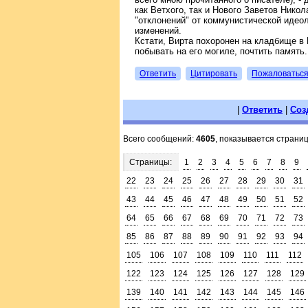
как Ветхого, так и Нового Заветов Нико
"отклонений" от коммунистической идеол
изменений.
Кстати, Вирта похоронен на кладбище в
побывать на его могиле, почтить память.
Ответить
Цитировать
Пожаловатьс
|
Ответить
|
Соз
Всего сообщений:
4605
, показывается страни
Страницы:
1
2
3
4
5
6
7
8
9
22
23
24
25
26
27
28
29
30
31
43
44
45
46
47
48
49
50
51
52
64
65
66
67
68
69
70
71
72
73
85
86
87
88
89
90
91
92
93
94
105
106
107
108
109
110
111
112
122
123
124
125
126
127
128
129
139
140
141
142
143
144
145
146