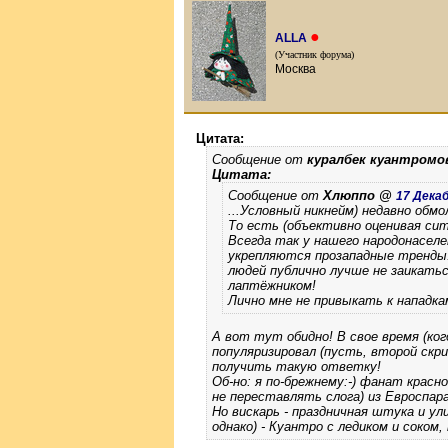
●
ALLA
(Участник форума)
Москва
Цитата:
Сообщение от
куралбек куантром
Цитата:
Сообщение от
Хлюппо @
17 Декаб
...Условный никнейм) недавно обмо
То есть (объективно оценивая сит
Всегда так у нашего народонаселе
укрепляются прозападные тренды. 
людей публично лучше не заикать
лаптёжником!
Лично мне не привыкать к нападка
А вот тут обидно! В свое время (ко
популяризировал (пусть, второй скри
получить такую ответку!
Об-но: я по-брежнему:-) фанат красно
не переставлять слога) из Евроспара
Но вискарь - праздничная штука и ули
однако) - Куантро с ледиком и соком