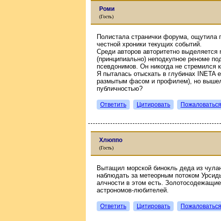
Роми
(Гость)
Полистала странички форума, ощутила 
честной хроники текущих событий.
Среди авторов авторитетно выделяется n
(принципиально) неподкупное реноме п
псевдонимов. Он никогда не стремился 
Я пыталась отыскать в глубинах INETA е
размытым фасом и профилем), но вышел
публичностью?
Ответить
Цитировать
Пожаловатьс
Хлюппо
(Гость)
Вытащил морской бинокль деда из чулан
наблюдать за метеорным потоком Урсид
алчности в этом есть. Золотосодежащие
астрономов-любителей.
Ответить
Цитировать
Пожаловатьс