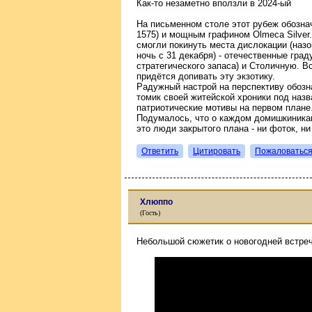
Как-то незаметно вползли в 2024-ый
На письменном столе этот рубеж обозна
1575) и мощным графином Olmeca Silver
смогли покинуть места дислокации (назо
ночь с 31 декабря) - отечественные град
стратегического запаса) и Столичную. В
придётся допивать эту экзотику.
Радужный настрой на перспективу обозн
томик своей житейской хроники под назв
патриотические мотивы на первом плане
Подумалось, что о каждом домишкиника
это люди закрытого плана - ни фоток, н
Ответить
Цитировать
Пожаловатьс
Хлюппо
(Гость)
Небольшой сюжетик о новогодней встре