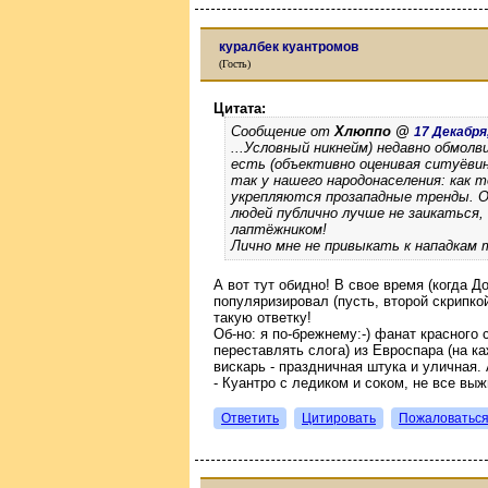
куралбек куантромов
(Гость)
Цитата:
Сообщение от
Хлюппо @
17 Декабря,
...Условный никнейм) недавно обмолв
есть (объективно оценивая ситуёвин
так у нашего народонаселения: как 
укрепляются прозападные тренды. О 
людей публично лучше не заикаться
лаптёжником!
Лично мне не привыкать к нападкам т
А вот тут обидно! В свое время (когда 
популяризировал (пусть, второй скрипкой
такую ответку!
Об-но: я по-брежнему:-) фанат красного с
переставлять слога) из Евроспара (на 
вискарь - праздничная штука и уличная. 
- Куантро с ледиком и соком, не все выж
Ответить
Цитировать
Пожаловатьс