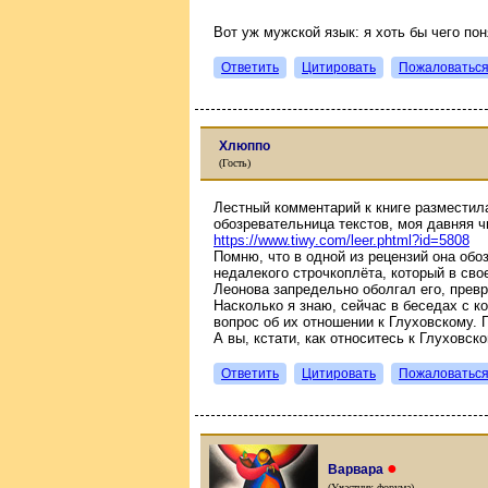
Вот уж мужской язык: я хоть бы чего пон
Ответить
Цитировать
Пожаловатьс
Хлюппо
(Гость)
Лестный комментарий к книге разместил
обозревательница текстов, моя давняя ч
https://www.tiwy.com/leer.phtml?id=5808
Помню, что в одной из рецензий она обо
недалекого строчкоплёта, который в св
Леонова запредельно оболгал его, превр
Насколько я знаю, сейчас в беседах с 
вопрос об их отношении к Глуховскому. 
А вы, кстати, как относитесь к Глуховск
Ответить
Цитировать
Пожаловатьс
●
Варвара
(Участник форума)