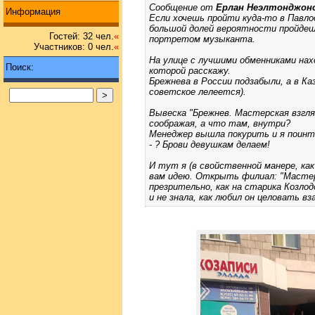
Сообщение от
Ерлан Неэлтонджон
Информация
Если хочешь пройти куда-то в Павло
большой долей вероятности пройдешь
Гостей: 32 чел.
«
портретом музыканта.
Участников: 0 чел.
«
На улице с лучшими обменниками на
Поиск:
которой расскажу.
Брежнева в России подзабыли, а в Ка
советское лелеется).
Вывеска "Брежнев. Мастерская взгля
соображая, а что там, внутри?
Менеджер вышла покурить и я поинт
- ? Брови девушкам делаем!
И тут я (в свойственной манере, ка
вам идею. Открыть филиал: "Мастер
презрительно, как на старика Козлод
и не знала, как любил он целовать вз