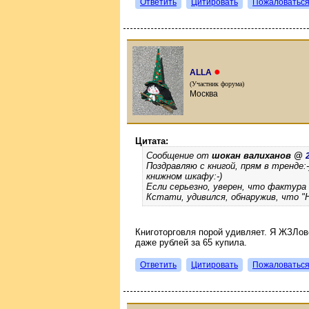
Ответить
Цитировать
Пожаловатьс
●
ALLA
(Участник форума)
Москва
Цитата:
Сообщение от
шокан валиханов @
Поздравляю с книгой, прям в тренде
книжном шкафу:-)
Если серьезно, уверен, что фактура
Кстати, удивился, обнаружив, что "На
Книготорговля порой удивляет. Я ЖЗЛовс
даже рублей за 65 купила.
Ответить
Цитировать
Пожаловатьс