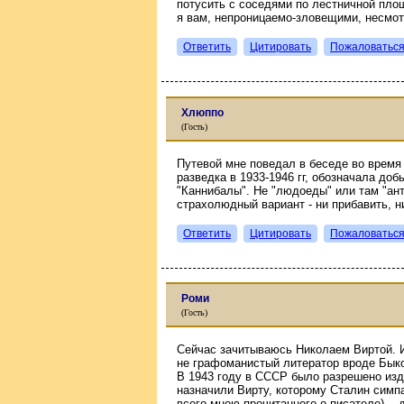
потусить с соседями по лестничной пло
я вам, непроницаемо-зловещими, несмот
Ответить
Цитировать
Пожаловатьс
Хлюппо
(Гость)
Путевой мне поведал в беседе во время 
разведка в 1933-1946 гг, обозначала д
"Каннибалы". Не "людоеды" или там "ан
страхолюдный вариант - ни прибавить, н
Ответить
Цитировать
Пожаловатьс
Роми
(Гость)
Сейчас зачитываюсь Николаем Виртой. И
не графоманистый литератор вроде Бык
В 1943 году в СССР было разрешено из
назначили Вирту, которому Сталин симпа
всего мною прочитанного о писателе), -