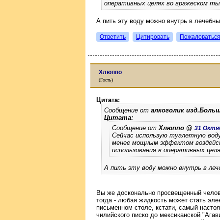
оперативных целях во вражеском ты
А пить эту воду можно внутрь в лечебн
Ответить
Цитировать
Пожаловатьс
Хлюппо
(Гость)
Цитата:
Сообщение от
алкоголик изд.Боль
Цитата:
Сообщение от
Хлюппо @
31 Октяб
Сейчас использую туалетную воду д
менее мощным эффектом воздейст
использования в оперативных цел
А пить эту воду можно внутрь в леч
Вы же досконально просвещенный челове
тогда - любая жидкость может стать эл
письменном столе, кстати, самый настоя
чилийского писко до мексиканской "Агав