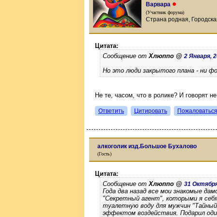
●
Варвара
(Участник форума)
Страна родная, Городска
Цитата:
Сообщение от
Хлюппо @
2 Января, 2
Но это люди закрытого плана - ни ф
Не те, часом, что в ролике? И говорят 
Ответить
Цитировать
Пожаловатьс
алкоголик изд.Большое Бухалово
(Гость)
Цитата:
Сообщение от
Хлюппо @
31 Октября,
Года два назад все мои знакомые дам
"Секретный агент", которыми я себя
туалетную воду для мужчин "Тайный з
эффектом воздействия. Подарил оди