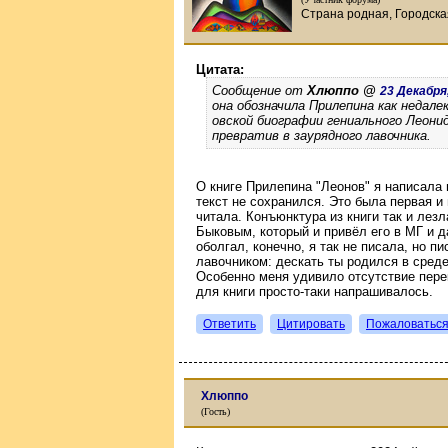
Страна родная, Городска
Цитата:
Сообщение от
Хлюппо @
23 Декабря,
она обозначила Прилепина как недале
овской биографии гениального Леонид
превратив в заурядного лавочника.
О книге Прилепина "Леонов" я написала
текст не сохранился. Это была первая и
читала. Конъюнктура из книги так и лез
Быковым, который и привёл его в МГ и да
оболгал, конечно, я так не писала, но 
лавочником: дескать ты родился в среде
Особенно меня удивило отсутствие перек
для книги просто-таки напрашивалось.
Ответить
Цитировать
Пожаловатьс
Хлюппо
(Гость)