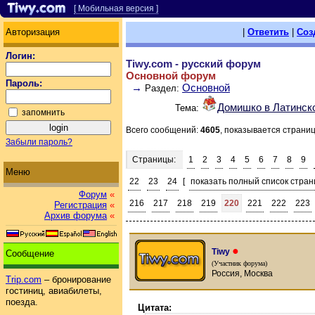
[ Мобильная версия ]
Авторизация
|
Ответить
|
Соз
Логин:
Tiwy.com - русский форум
Основной форум
Пароль:
→
Основной
Раздел:
Домишко в Латинск
Тема:
запомнить
Всего сообщений:
4605
, показывается страни
Забыли пароль?
Страницы:
1
2
3
4
5
6
7
8
9
Меню
22
23
24
[
показать полный список стран
Форум
«
216
217
218
219
220
221
222
223
Регистрация
«
Архив форума
«
●
Tiwy
Сообщение
(Участник форума)
Россия, Москва
Trip.com
– бронирование
гостиниц, авиабилеты,
поезда.
Цитата: