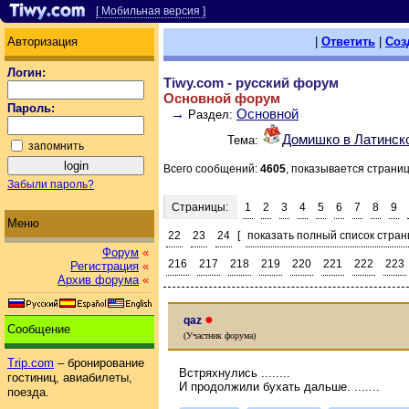
[ Мобильная версия ]
Авторизация
|
Ответить
|
Соз
Логин:
Tiwy.com - русский форум
Основной форум
Пароль:
→
Основной
Раздел:
Домишко в Латинск
Тема:
запомнить
Всего сообщений:
4605
, показывается страни
Забыли пароль?
Страницы:
1
2
3
4
5
6
7
8
9
Меню
22
23
24
[
показать полный список стран
Форум
«
216
217
218
219
220
221
222
223
Регистрация
«
Архив форума
«
●
qaz
Сообщение
(Участник форума)
Trip.com
– бронирование
Встряхнулись ........
гостиниц, авиабилеты,
И продолжили бухать дальше. .......
поезда.