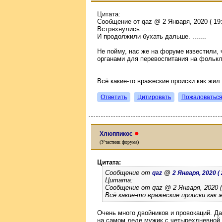
Цитата:
Сообщение от qaz @ 2 Января, 2020 ( 19:
Встряхнулись ........
И продолжили бухать дальше. .......
Не пойму, нас же на форуме известили,
органами для перевоспитания на фолькл
Всё какие-то вражеские происки как жил 
Ответить
Цитировать
Пожаловатьс
●
Хлюппикос
(Участник форума)
Цитата:
Сообщение от
@
qaz
2 Января, 2020 ( 
Цитата:
Сообщение от qaz @ 2 Января, 2020 ( 
Всё какие-то вражеские происки как 
Очень много двойников и провокаций. Даж
на самом деле мужик с четырехдневной