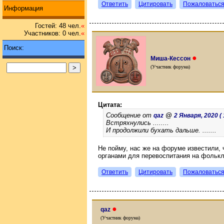
Ответить
Цитировать
Пожаловатьс
Информация
Гостей: 48 чел.
«
Участников: 0 чел.
«
Поиск:
●
Миша-Кессон
(Участник форума)
Цитата:
Сообщение от
@
qaz
2 Января, 2020 ( 
Встряхнулись ........
И продолжили бухать дальше. .......
Не пойму, нас же на форуме известили,
органами для перевоспитания на фолькл
Ответить
Цитировать
Пожаловатьс
●
qaz
(Участник форума)