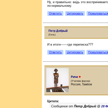
Ну, и правильно: ведь это воспринимает
по-нормальному.
Ответить
Цитировать
Пожаловатьс
Петр Добрый
(Гость)
И в итоге-------где переписка???
Ответить
Цитировать
Пожаловатьс
●
Ричи
(Участник форума)
Россия, Тамбов
Цитата:
Сообщение от
Петр Добрый @
28 Ф