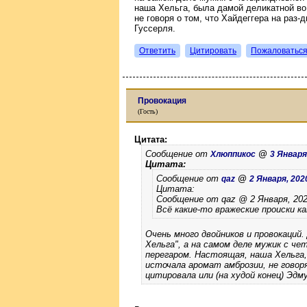
наша Хельга, была дамой деликатной во
не говоря о том, что Хайдеггера на раз-
Гуссерля.
Ответить
Цитировать
Пожаловатьс
Провокация
(Гость)
Цитата:
Сообщение от
@
Хлюппикос
3 Января,
Цитата:
Сообщение от
@
qaz
2 Января, 2020
Цитата:
Сообщение от qaz @ 2 Января, 2020
Всё какие-то вражеские происки ка
Очень много двойников и провокаций.
Хельга", а на самом деле мужик с ч
перегаром. Настоящая, наша Хельга,
источала аромат амброзии, не говоря
цитировала или (на худой конец) Эдм