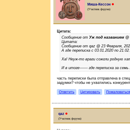
●
Миша-Кессон
(Участник форума)
Цитата:
Сообщение от
Уж под названием 
Цитата:
Сообщение от qaz @ 23 Февраля, 2020 
А где переписка с 03.01.2020 по 21.02
Ха! Неуж-то враги сожгли родную х
И в итоге------- где переписка за семь
часть переписки была отправлена в спе
задумки? чтобы не ухватились конкурен
Ответить
Цитировать
Пожаловатьс
●
qaz
(Участник форума)