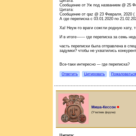
Цитата:
Сообщение от Уж под названием @ 25 Фев
Цитата:
Сообщение от qaz @ 23 Февраля, 2020 ( 2
А где переписка с 03.01.2020 по 21.02.20
Ха! Неуж-то враги сожгли родную хату, 
И в итоге------- где переписка за семь не
часть переписки была отправлена в спе
задумки? чтобы не ухватились конкурен
Все-таки интересно --- где переписка?
Ответить
Цитировать
Пожаловатьс
●
Миша-Кессон
(Участник форума)
Цитата: