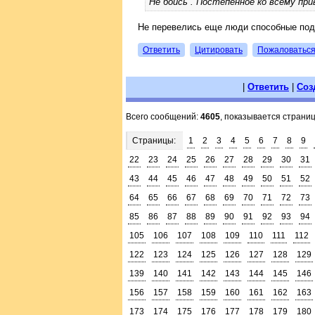
Не боись . Постепенное ко всему пр
Не перевелись еще люди способные под
Ответить
Цитировать
Пожаловатьс
|
Ответить
|
Соз
Всего сообщений:
4605
, показывается страни
Страницы:
1
2
3
4
5
6
7
8
9
22
23
24
25
26
27
28
29
30
31
43
44
45
46
47
48
49
50
51
52
64
65
66
67
68
69
70
71
72
73
85
86
87
88
89
90
91
92
93
94
105
106
107
108
109
110
111
112
122
123
124
125
126
127
128
129
139
140
141
142
143
144
145
146
156
157
158
159
160
161
162
163
173
174
175
176
177
178
179
180