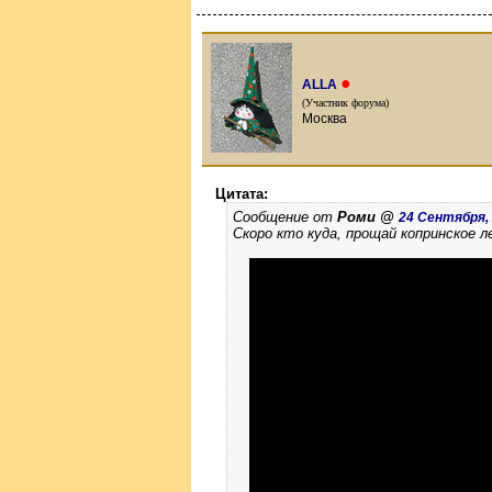
●
ALLA
(Участник форума)
Москва
Цитата:
Сообщение от
Роми @
24 Сентября, 2
Скоро кто куда, прощай копринское л