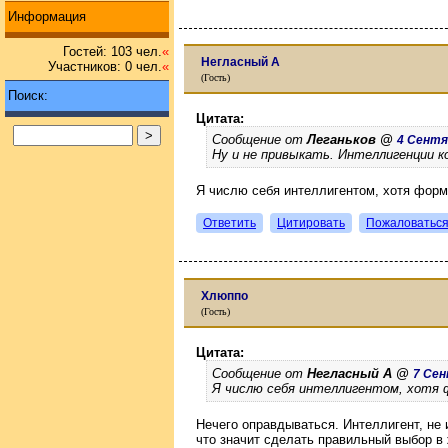
Информация
Гостей: 103 чел.
«
Негласный А
Участников: 0 чел.
«
(Гость)
Поиск:
Цитата:
Сообщение от
Леганьков @
4 Сентяб
Ну и не привыкать. Интеллигенции к
Я числю себя интеллигентом, хотя фор
Ответить
Цитировать
Пожаловатьс
Хлюппо
(Гость)
Цитата:
Сообщение от
Негласный А @
7 Сен
Я числю себя интеллигентом, хотя 
Нечего оправдываться. Интеллигент, не и
что значит сделать правильный выбор в 