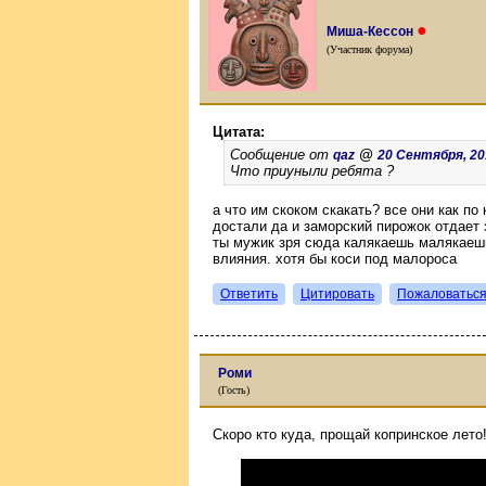
●
Миша-Кессон
(Участник форума)
Цитата:
Сообщение от
@
qaz
20 Сентября, 201
Что приуныли ребята ?
а что им скоком скакать? все они как п
достали да и заморский пирожок отдает
ты мужик зря сюда калякаешь малякаешь
влияния. хотя бы коси под малороса
Ответить
Цитировать
Пожаловатьс
Роми
(Гость)
Скоро кто куда, прощай копринское лето