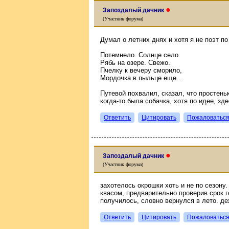
●
Запоздалый дачник
(Участник форума)
Думал о летних днях и хотя я не поэт по
Потемнело. Солнце село.
Рябь на озере. Свежо.
Пчелку к вечеру сморило,
Мордочка в пыльце еще...
Путевой похвалил, сказал, что простеньк
когда-то была собачка, хотя по идее, зде
Ответить
Цитировать
Пожаловатьс
●
Запоздалый дачник
(Участник форума)
захотелось окрошки хоть и не по сезону
квасом, предварительно проверив срок г
получилось, словно вернулся в лето. д
Ответить
Цитировать
Пожаловатьс