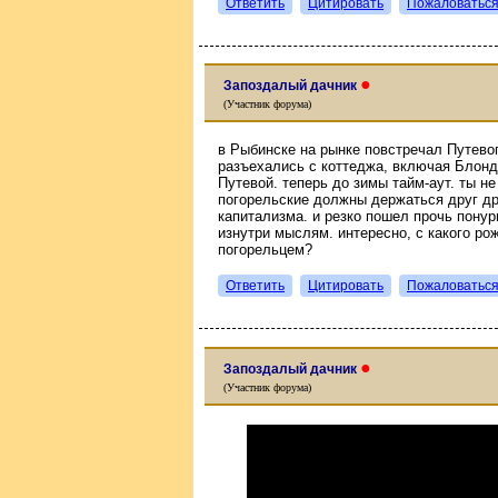
Ответить
Цитировать
Пожаловатьс
●
Запоздалый дачник
(Участник форума)
в Рыбинске на рынке повстречал Путевог
разъехались с коттеджа, включая Блонди
Путевой. теперь до зимы тайм-аут. ты н
погорельские должны держаться друг др
капитализма. и резко пошел прочь пону
изнутри мыслям. интересно, с какого ро
погорельцем?
Ответить
Цитировать
Пожаловатьс
●
Запоздалый дачник
(Участник форума)