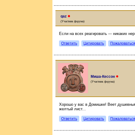
●
qaz
(Участник форума)
Если на всех реагировать --- никаких нер
Ответить
Цитировать
Пожаловатьс
●
Миша-Кессон
(Участник форума)
Хорошо у вас в Домишке! Веет душевным
желтый лист...
Ответить
Цитировать
Пожаловатьс