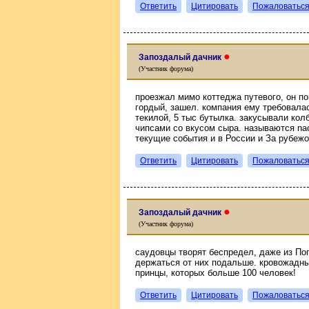
Ответить
Цитировать
Пожаловатьс
●
Запоздалый дачник
(Участник форума)
проезжал мимо коттеджа путевого, он по
гордый, зашел. компания ему требовалас
текилой, 5 тыс бутылка. закусывали кол
чипсами со вкусом сыра. называются na
текущие события и в России и За рубежо
Ответить
Цитировать
Пожаловатьс
●
Запоздалый дачник
(Участник форума)
саудовцы творят беспредел, даже из По
держаться от них подальше. кровожадны
принцы, которых больше 100 человек!
Ответить
Цитировать
Пожаловатьс