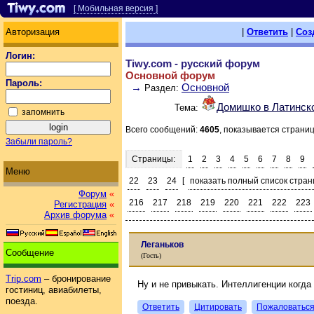
[ Мобильная версия ]
Авторизация
|
Ответить
|
Соз
Логин:
Tiwy.com - русский форум
Основной форум
Пароль:
→
Основной
Раздел:
Домишко в Латинск
Тема:
запомнить
Всего сообщений:
4605
, показывается страни
Забыли пароль?
Страницы:
1
2
3
4
5
6
7
8
9
Меню
22
23
24
[
показать полный список стран
Форум
«
216
217
218
219
220
221
222
223
Регистрация
«
Архив форума
«
Леганьков
Сообщение
(Гость)
Trip.com
– бронирование
Ну и не привыкать. Интеллигенции когда
гостиниц, авиабилеты,
поезда.
Ответить
Цитировать
Пожаловатьс