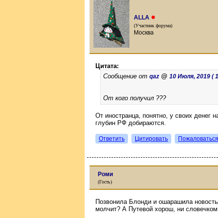
●
ALLA
(Участник форума)
Москва
Цитата:
Сообщение от
@
qaz
10 Июля, 2019 ( 1
От кого получил ???
От иностранца, понятно, у своих денег н
глубин РФ добираются.
Ответить
Цитировать
Пожаловатьс
Роми
(Гость)
Позвонила Блонди и ошарашила новость
молчит? А Путевой хорош, ни словечком