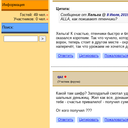
Информация
Цитата:
Сообщение от
Хельга @
Гостей: 49 чел.
«
8 Июля, 2019
ALLA, как поживают птенчики?
Участников: 0 чел.
«
Поиск:
Хельга! К счастью, птенчики быстро и б
оказался коротким. Так что чучело, кот
ворон, теперь стоит в другом месте - ох
наперечёт, так что урожаем не хочется 
Ответить
Цитировать
Пожаловатьс
●
qaz
(Участник форума)
Какой там шифр? Запоздалый смотал удо
шальных деньжищ. Жил как все, донашив
тебе - счастье привалило! - получил су
От кого получил ???
Ответить
Цитировать
Пожаловатьс