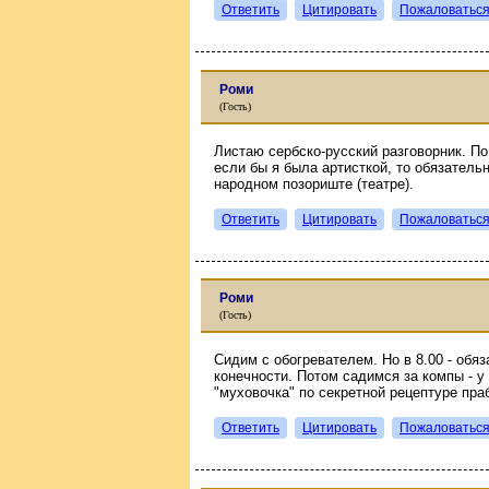
Ответить
Цитировать
Пожаловатьс
Роми
(Гость)
Листаю сербско-русский разговорник. По 
если бы я была артисткой, то обязатель
народном позориште (театре).
Ответить
Цитировать
Пожаловатьс
Роми
(Гость)
Сидим с обогревателем. Но в 8.00 - обя
конечности. Потом садимся за компы - у
"муховочка" по секретной рецептуре пра
Ответить
Цитировать
Пожаловатьс