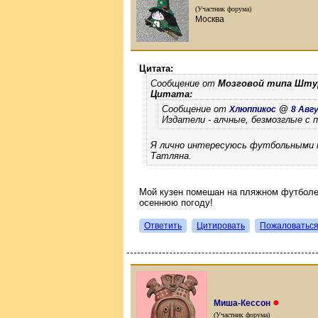
(Участник форума)
Москва
Цитата:
Сообщение от
Мозговой типа Шт
Цитата:
Сообщение от
@
Хлюппикос
8 Авгу
Издатели - алчные, безмозглые с 
Я лично интересуюсь футбольными но
Татляна.
Мой кузен помешан на пляжном футболе, 
осеннюю погоду!
Ответить
Цитировать
Пожаловатьс
●
Миша-Кессон
(Участник форума)