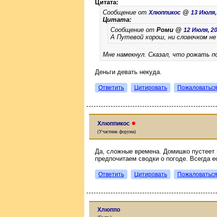
Цитата:
Сообщение от
@
Хлюппикос
13 Июля, 
Цитата:
Сообщение от
Роми @
12 Июля, 20
А Путевой хорош, ни словечком не
Мне намекнул. Сказал, что рожать по
Деньги девать некуда.
Ответить
Цитировать
Пожаловатьс
●
Хлюппикос
(Участник форума)
Да, сложные времена. Домишко пустеет 
предпочитаем сводки о погоде. Всегда е
Ответить
Цитировать
Пожаловатьс
Хлюппо