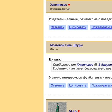
●
Хлюппикос
(Участник форума)
Издатели - алчные, безмозглые с повадк
Ответить
Цитировать
Пожаловатьс
Мозговой типа Штурм
(Гость)
Цитата:
Сообщение от
@
Хлюппикос
8 Августа
Издатели - алчные, безмозглые с пов
Я лично интересуюсь футбольными новос
Ответить
Цитировать
Пожаловатьс
●
ALLA