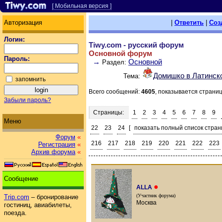
[ Мобильная версия ]
Авторизация
|
Ответить
|
Соз
Логин:
Tiwy.com - русский форум
Основной форум
Пароль:
→
Основной
Раздел:
Домишко в Латинск
Тема:
запомнить
Всего сообщений:
4605
, показывается страни
Забыли пароль?
Страницы:
1
2
3
4
5
6
7
8
9
Меню
22
23
24
[
показать полный список стран
Форум
«
216
217
218
219
220
221
222
223
Регистрация
«
Архив форума
«
Сообщение
●
ALLA
(Участник форума)
Trip.com
– бронирование
Москва
гостиниц, авиабилеты,
поезда.