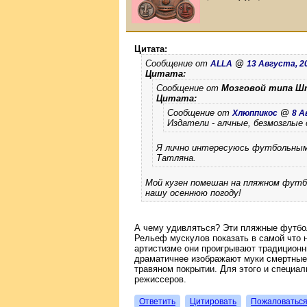
Цитата:
Сообщение от
@
ALLA
13 Августа, 20
Цитата:
Сообщение от
Мозговой типа 
Цитата:
Сообщение от
@
Хлюппикос
8 А
Издатели - алчные, безмозглые 
Я лично интересуюсь футбольными
Татляна.
Мой кузен помешан на пляжном футбол
нашу осеннюю погоду!
А чему удивляться? Эти пляжные футбол
Рельеф мускулов показать в самой что ни
артистизме они проигрывают традиционн
драматичнее изображают муки смертные
травяном покрытии. Для этого и специал
режиссеров.
Ответить
Цитировать
Пожаловатьс