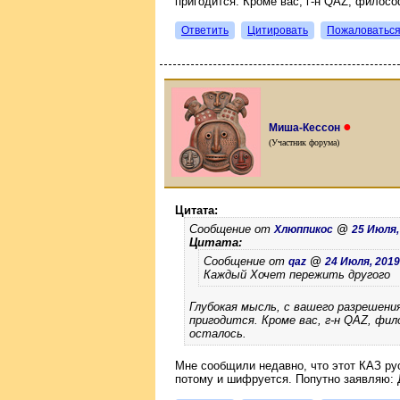
пригодится. Кроме вас, г-н QAZ, фило
Ответить
Цитировать
Пожаловатьс
●
Миша-Кессон
(Участник форума)
Цитата:
Сообщение от
@
Хлюппикос
25 Июля, 
Цитата:
Сообщение от
@
qaz
24 Июля, 2019 
Каждый Хочет пережить другого
Глубокая мысль, с вашего разрешения
пригодится. Кроме вас, г-н QAZ, фи
осталось.
Мне сообщили недавно, что этот КАЗ ру
потому и шифруется. Попутно заявляю: До