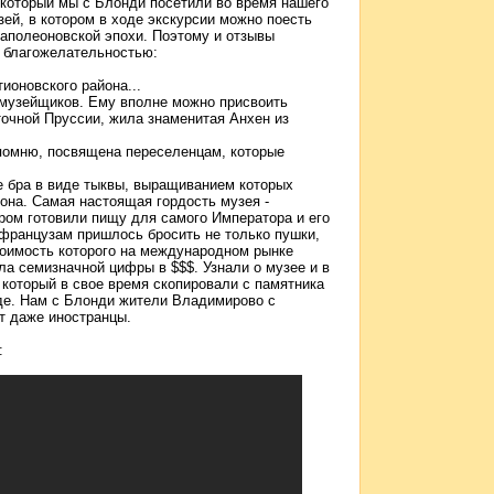
 который мы с Блонди посетили во время нашего
ей, в котором в ходе экскурсии можно поесть
 наполеоновской эпохи. Поэтому и отзывы
ы благожелательностью:
ионовского района...
т музейщиков. Ему вполне можно присвоить
сточной Пруссии, жила знаменитая Анхен из
 помню, посвящена переселенцам, которые
е бра в виде тыквы, выращиванием которых
она. Самая настоящая гордость музея -
ором готовили пищу для самого Императора и его
 французам пришлось бросить не только пушки,
стоимость которого на международном рынке
гла семизначной цифры в $$$. Узнали о музее и в
 который в свое время скопировали с памятника
де. Нам с Блонди жители Владимирово с
т даже иностранцы.
: