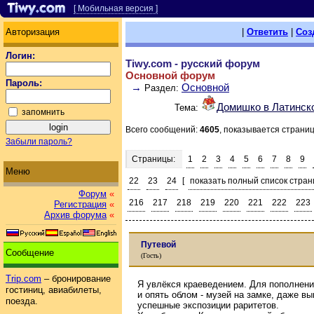
[ Мобильная версия ]
Авторизация
|
Ответить
|
Соз
Логин:
Tiwy.com - русский форум
Основной форум
Пароль:
→
Основной
Раздел:
Домишко в Латинск
Тема:
запомнить
Всего сообщений:
4605
, показывается страни
Забыли пароль?
Страницы:
1
2
3
4
5
6
7
8
9
Меню
22
23
24
[
показать полный список стран
Форум
«
216
217
218
219
220
221
222
223
Регистрация
«
Архив форума
«
Путевой
Сообщение
(Гость)
Trip.com
– бронирование
Я увлёкся краеведением. Для пополнени
гостиниц, авиабилеты,
и опять облом - музей на замке, даже вы
поезда.
успешные экспозиции раритетов.