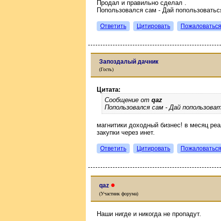
Продал и правильно сделал .
Попользовался сам - Дай попользоватьс
Ответить
Цитировать
Пожаловатьс
Запоздалый дачник
(Гость)
Цитата:
Сообщение от
qaz
Попользовался сам - Дай попользоват
магнитики доходный бизнес! в месяц реа
закупки через инет.
Ответить
Цитировать
Пожаловатьс
●
qaz
(Участник форума)
Наши нигде и никогда не пропадут.