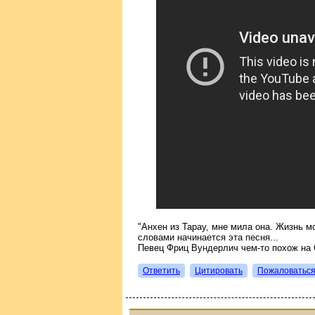
"Анхен из Тарау, мне мила она. Жизнь мо
словами начинается эта песня...
Певец Фриц Вундерлич чем-то похож на О
Ответить
Цитировать
Пожаловатьс