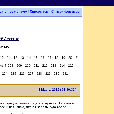
дать новую тему
|
Список тем
|
Список форумов
ой Америке
ца:
145
10
11
12
13
14
15
16
17
18
19
20
21
иц
]
208
209
210
211
212
213
214
215
224
225
226
227
228
229
230
231
3 Марта, 2016 ( 01:36:32 )
я эрудиции хотел сходить в музей в Погорелке,
вески нет. Знаю, что в РФ есть куда более