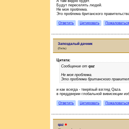
А там видно будет.
Будут переселять людей.
Не моя проблема.
Это проблема британского правительства
Ответить
Цитировать
Пожаловатьс
Запоздалый дачник
(Гость)
Цитата:
Сообщение от
qaz
Не моя проблема.
Это проблема британского правител
и как всегда - тверёзый взгляд Qaza.
в преддверии глобальной вивисекции из
Ответить
Цитировать
Пожаловатьс
●
qaz