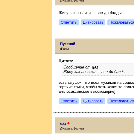
(Участник форума)
Живу как англики --- все до балды.
Ответить
Цитировать
Пожаловатьс
Путевой
(Гость)
Цитата:
Сообщение от
qaz
Живу как англики --- все до балды.
есть слушок, что всех мужиков на социа
горячие точки, чтобы хоть какая-то поль
англосаксонское высокомерие]
Ответить
Цитировать
Пожаловатьс
●
qaz
(Участник форума)