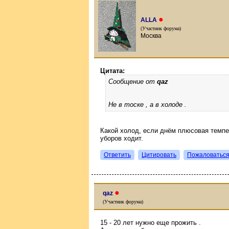
●
ALLA
(Участник форума)
Москва
Цитата:
Сообщение от
qaz
Не в тоске , а в холоде .
Какой холод, если днём плюсовая темпе
уборов ходит.
Ответить
Цитировать
Пожаловатьс
●
qaz
(Участник форума)
15 - 20 лет нужно еще прожить .