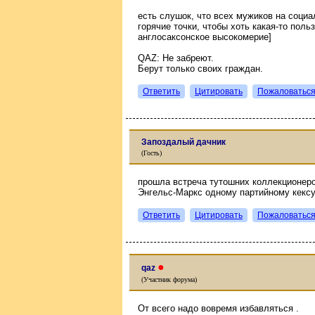
есть слушок, что всех мужиков на социа
горячие точки, чтобы хоть какая-то поль
англосаксонское высокомерие]
QAZ: Не забреют.
Берут только своих граждан.
Ответить
Цитировать
Пожаловатьс
Запоздалый дачник
(Гость)
прошла встреча тутошних коллекционеро
Энгельс-Маркс одному партийному кекс
Ответить
Цитировать
Пожаловатьс
●
qaz
(Участник форума)
От всего надо вовремя избавляться .