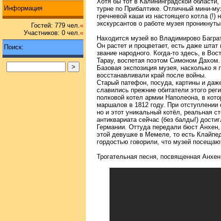
Хотя бы тот в Калининградской области,
Информация
турне по Прибалтике. Отличный мини-муз
гречневой каши из настоящего котла (!)
экскурсантов о работе музея проникнут
Гостей: 779 чел.
«
Участников: 0 чел.
«
Находится музей во Владимирово Баграт
Он растет и процветает, есть даже шта
Поиск:
звание народного. Когда-то здесь, в Во
Тарау, воспетая поэтом Симоном Дахом.
Базовая экспозиция музея, насколько я
восстанавливали край после войны.
Старый патефон, посуда, картины и даж
славились прежние обитатели этого реги
полковой котел армии Наполеона, в кот
маршалов в 1812 году. При отступлении
но и этот уникальный котёл, реальная 
антиквариата сейчас (без балды!) дости
Германии. Оттуда передали бюст Анхен,
этой девушке в Мемеле, то есть Клайпе
гордостью говорили, что музей посещаю
Трогательная песня, посвященная Анхен