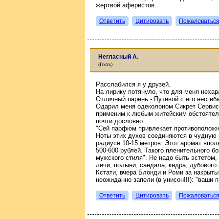
жертвой аферистов.
Ответить
Цитировать
Пожаловатьс
Негласный А.
(Гость)
Расслабился я у друзей.
На лирику потянуло, что для меня нехар
Отличный парень - Путевой с его несги
Одарил меня одеколоном Сикрет Сервис.
применим к любым житейским обстоятел
почти дословно:
"Сей парфюм привлекает противоположн
Ноты этих духов соединяются в чудную
радиусе 10-15 метров. Этот аромат впо
500-600 рублей. Такого пленительного б
мужского стиля". Не надо быть эстетом,
личи, полыни, сандала, кедра, дубового 
Кстати, вчера Блонди и Роми за накрытым
неожиданно запели (в унисон!!!): "ваши 
Ответить
Цитировать
Пожаловатьс