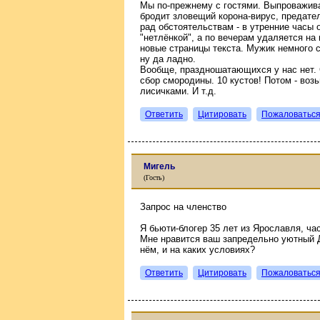
Мы по-прежнему с гостями. Выпроважива
бродит зловещий корона-вирус, предате
рад обстоятельствам - в утренние часы о
"нетлёнкой", а по вечерам удаляется на
новые страницы текста. Мужик немного с
ну да ладно.
Вообще, праздношатающихся у нас нет. 
сбор смородины. 10 кустов! Потом - воз
лисичками. И т.д.
Ответить
Цитировать
Пожаловатьс
Мигель
(Гость)
Запрос на членство
Я бьюти-блогер 35 лет из Ярославля, ча
Мне нравится ваш запредельно уютный 
нём, и на каких условиях?
Ответить
Цитировать
Пожаловатьс