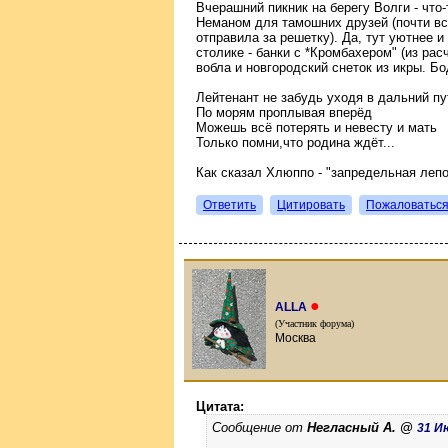
Вчерашний пикник на берегу Волги - что
Неманом для тамошних друзей (почти вс
отправила за решетку). Да, тут уютнее 
столике - банки с *Кромбахером" (из расч
вобла и новгородский снеток из икры. Б
Лейтенант не забудь уходя в дальний пу
По морям проплывая вперёд
Можешь всё потерять и невесту и мать
Только помни,что родина ждёт...
Как сказал Хлюппо - "запредельная леп
Ответить
Цитировать
Пожаловатьс
●
ALLA
(Участник форума)
Москва
Цитата:
Сообщение от
Негласный А. @
31 Ию