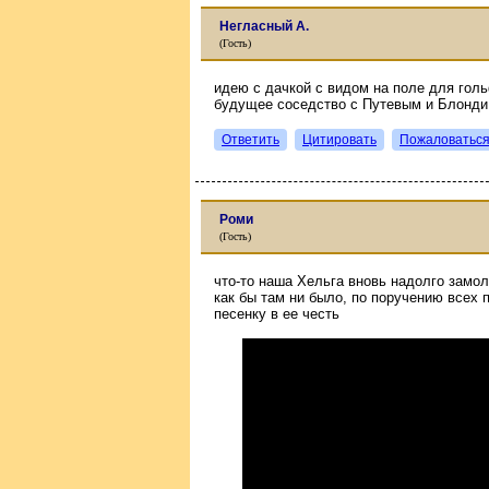
Негласный А.
(Гость)
идею с дачкой с видом на поле для гол
будущее соседство с Путевым и Блонди
Ответить
Цитировать
Пожаловатьс
Роми
(Гость)
что-то наша Хельга вновь надолго замол
как бы там ни было, по поручению всех
песенку в ее честь