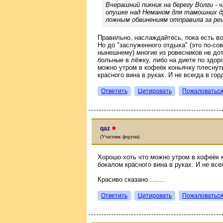
Вчерашний пикник на берегу Волги - 
опушке над Неманом для тамошних др
ложным обвинениям отправила за реш
Правильно, наслаждайтесь, пока есть во
Но до "заслуженного отдыха" (это по-сов
нынешнему) многие из ровесников не дотя
больные в лёжку, либо на диете по здор
можно утром в кофеёк коньячку плеснуть
красного вина в руках. И не всегда в го
Ответить
Цитировать
Пожаловатьс
●
qaz
(Участник форума)
Хорошо хоть что можно утром в кофеёк к
бокалом красного вина в руках. И не все
Красиво сказано.........
Ответить
Цитировать
Пожаловатьс