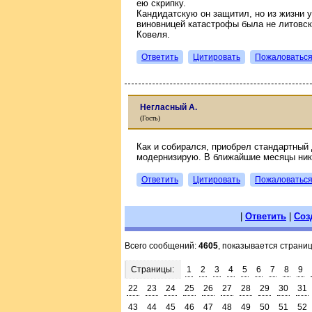
ею скрипку.
Кандидатскую он защитил, но из жизни 
виновницей катастрофы была не литовск
Ковеля.
Ответить
Цитировать
Пожаловатьс
Негласный А.
(Гость)
Как и собирался, приобрел стандартный 
модернизирую. В ближайшие месяцы ник
Ответить
Цитировать
Пожаловатьс
|
Ответить
|
Соз
Всего сообщений:
4605
, показывается страни
Страницы:
1
2
3
4
5
6
7
8
9
22
23
24
25
26
27
28
29
30
31
43
44
45
46
47
48
49
50
51
52