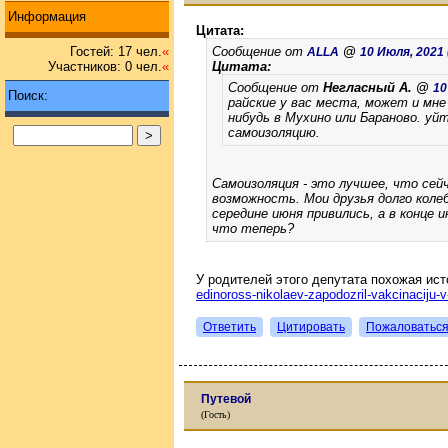
Информация
Цитата:
Сообщение от
@
Гостей: 17 чел.
«
ALLA
10 Июля, 2021 (
Цитата:
Участников: 0 чел.
«
Сообщение от
Негласный А. @
10
Поиск:
райские у вас места, может и мне
нибудь в Мухино или Бараново. уй
самоизоляцию.
Самоизоляция - это лучшее, что сейч
возможность. Мои друзья долго колеб
середине июня привились, а в конце 
что теперь?
У родителей этого депутата похожая ист
edinoross-nikolaev-zapodozril-vakcinaciju-v
Ответить
Цитировать
Пожаловатьс
Путевой
(Гость)