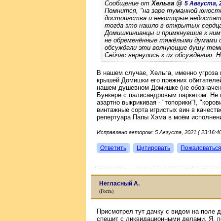
Сообщение от
Хельга @
5 Августа, 2
Помнится, "на заре туманной юности
достоинства и некоторые недостатк
тогда это нашло в открытых сердцах
Домишкинианцы и примкнувшие к ним
не обременённые тяжёлыми думами о
обсуждали эти волнующие душу тем
Сейчас вернулись к их обсуждению. Н
В нашем случае, Хельга, именно угроза
крышей Домишки его прежних обитателей
нашем душевном Домишке (не обозначенн
Бункере с палисандровым паркетом. Не п
азартно выкрикивая - "топорики"!, "коро
винтажные сорта игристых вин в качеств
репертуара Папы Хэма в моём исполнен
Исправлено автором: 5 Августа, 2021 ( 23:16:40
Ответить
Цитировать
Пожаловатьс
Негласный А.
(Гость)
Присмотрел тут дачку с видом на поле 
спешит с ликвидационными делами. Я, п