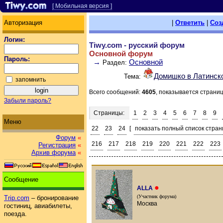
[ Мобильная версия ]
Авторизация
|
Ответить
|
Соз
Логин:
Tiwy.com - русский форум
Основной форум
Пароль:
→
Основной
Раздел:
Домишко в Латинск
Тема:
запомнить
Всего сообщений:
4605
, показывается страни
Забыли пароль?
Страницы:
1
2
3
4
5
6
7
8
9
Меню
22
23
24
[
показать полный список стран
Форум
«
216
217
218
219
220
221
222
223
Регистрация
«
Архив форума
«
Сообщение
●
ALLA
(Участник форума)
Trip.com
– бронирование
Москва
гостиниц, авиабилеты,
поезда.