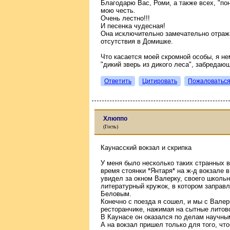
Благодарю Вас, Роми, а также всех, "по
мою честь.
Очень лестно!!!
И песенка чудесная!
Она исключительно замечательно отраж
отсутствия в Домишке.
Что касается моей скромной особы, я не
"дикий зверь из дикого леса", забредающ
Ответить
Цитировать
Пожаловатьс
Хлюппо
(Гость)
Каунасский вокзал и скрипка
У меня было несколько таких странных 
время стоянки *Янтаря* на ж-д вокзале 
увидел за окном Валерку, своего школьн
литературный кружок, в котором заправ
Беловым.
Конечно с поезда я сошел, и мы с Валер
ресторанчике, нажимая на сытные литов
В Каунасе он оказался по делам научны
А на вокзал пришел только для того, чт