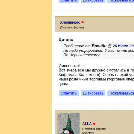
Ответить
Цитировать
Пожаловатьс
●
Хлюппикос
(Участник форума)
Цитата:
Сообщение от
Блонди @
26 Июля, 202
Не надо утрировать. У нас почти к
По Чернышевскому.
Именно так!
Вот вчера все мы дружно смотались в го
Кофемана Калюжного). Очень плохой уро
наши розничные торговцы (торговые опер
цены.
Ответить
Цитировать
Пожаловатьс
●
ALLA
(Участник форума)
Москва