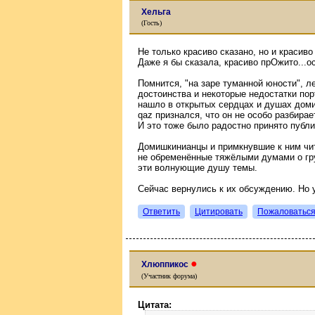
Хельга
(Гость)
Не только красиво сказано, но и красиво
Даже я бы сказала, красиво прОжито...о
Помнится, "на заре туманной юности", л
достоинства и некоторые недостатки пор
нашло в открытых сердцах и душах дом
qaz признался, что он не особо разбирае
И это тоже было радостно принято публи
Домишкинианцы и примкнувшие к ним чит
не обременённые тяжёлыми думами о гр
эти волнующие душу темы.
Сейчас вернулись к их обсуждению. Но 
Ответить
Цитировать
Пожаловатьс
●
Хлюппикос
(Участник форума)
Цитата: