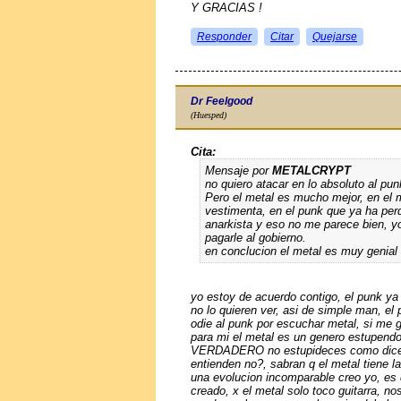
Y GRACIAS !
Responder
Citar
Quejarse
Dr Feelgood
(Huesped)
Cita:
Mensaje por
METALCRYPT
no quiero atacar en lo absoluto al pun
Pero el metal es mucho mejor, en el 
vestimenta, en el punk que ya ha per
anarkista y eso no me parece bien, 
pagarle al gobierno.
en conclucion el metal es muy genial
yo estoy de acuerdo contigo, el punk ya
no lo quieren ver, asi de simple man, el
odie al punk por escuchar metal, si me gu
para mi el metal es un genero estupendo
VERDADERO no estupideces como dicen x
entienden no?, sabran q el metal tiene l
una evolucion incomparable creo yo, es
creado, x el metal solo toco guitarra, n