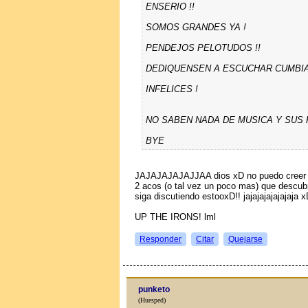
ENSERIO !!
SOMOS GRANDES YA !
PENDEJOS PELOTUDOS !!
DEDIQUENSEN A ESCUCHAR CUMBIA 
INFELICES !
NO SABEN NADA DE MUSICA Y SUS 
BYE
JAJAJAJAJAJJAA dios xD no puedo creer q
2 aсos (o tal vez un poco mas) que descubr
siga discutiendo estooxD!! jajajajajajajaja x
UP THE IRONS! lml
Responder
Citar
Quejarse
punketo
(Huesped)