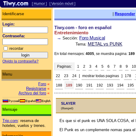
[ Humor ]
[ Versión móvil ]
Identificarse
|
Responder
Login:
Tiwy.com - foro en español
Entretenimiento
Contraseña:
→
Foro Musical
Sección:
METAL vs PUNK
Tema:
recordar
En total mensajes:
4005
, se muestra pagina:
189
Olvido la contraseña?
Paginas:
1
2
3
4
5
6
7
8
9
10
Menu
22
23
24
[
mostrar todas paginas
]
178
Foro
«
188
189
190
191
192
193
194
195
Registrarse
«
Archivo del foro
«
SLAYER
(Huesped)
Mensaje
Es que si el punk es UNA SOLA COSA, e
Trip.com
: reserva de
hoteles, vuelos y trenes.
El Punk es un complemente nomas para el