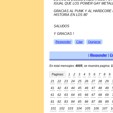
IGUAL QUE LOS POWER GAY METALE
GRACIAS AL PUNK Y AL HARDCORE
HISTORIA EN LOS 80'
SALUDOS
Y GRACIAS !
Responder
Citar
Quejarse
|
Responder
|
C
En total mensajes:
4005
, se muestra pagina:
1
Paginas:
1
2
3
4
5
6
7
8
9
21
22
23
24
25
26
27
28
29
41
42
43
44
45
46
47
48
49
61
62
63
64
65
66
67
68
69
81
82
83
84
85
86
87
88
89
101
102
103
104
105
106
107
1