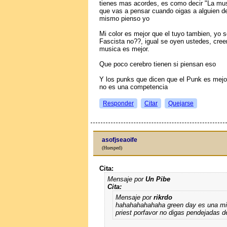
tienes mas acordes, es como decir "La mus
que vas a pensar cuando oigas a alguien de
mismo pienso yo
Mi color es mejor que el tuyo tambien, yo 
Fascista no??, igual se oyen ustedes, cre
musica es mejor.
Que poco cerebro tienen si piensan eso
Y los punks que dicen que el Punk es mejor
no es una competencia
Responder
Citar
Quejarse
asofjseaoife
(Huesped)
Cita:
Mensaje por
Un Pibe
Cita:
Mensaje por
rikrdo
hahahahahahaha green day es una mi
priest porfavor no digas pendejadas d