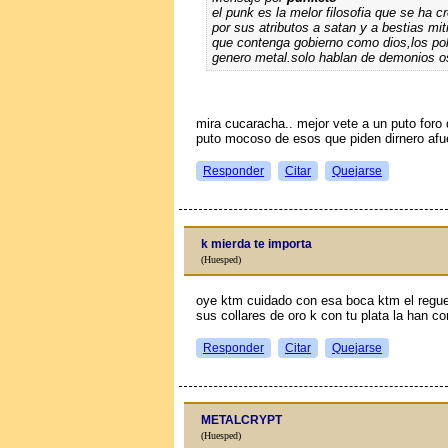
el punk es la melor filosofia que se ha c
por sus atributos a satan y a bestias mi
que contenga gobierno como dios,los po
genero metal.solo hablan de demonios o
mira cucaracha.. mejor vete a un puto foro d
puto mocoso de esos que piden dirnero afu
Responder
Citar
Quejarse
k mierda te importa
(Huesped)
oye ktm cuidado con esa boca ktm el regu
sus collares de oro k con tu plata la han c
Responder
Citar
Quejarse
METALCRYPT
(Huesped)