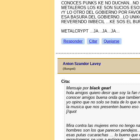
CONOCES PUNKS KE NO DUCHAN...NO
METALEROS LOS KE SON SUCIOS ES
ґY LO OTRO DEL GOBIERNO POR FAVOR
ESA BASURA DEL GOBIERNO...LO UNIK
REVERENDO IMBECIL ...KE SOS EL BUF
METALCRYPT ...JA...JA...JA...
Responder
Citar
Quejarse
Anton Szandor Lavey
(Huesped)
Cita:
Mensaje por
black gearl
hola amigos quiero desir que soy la fan 
conocer amigos buena onda que tambien 
yo opino que no solo se trata de lo que 
la musica que nos presenten bueno eso
[/quot
Mira contra las mujeres emo no tengo nad
hombres son los que parecen pendejos...
esas putas cucarachas ... lo bueno que
regaytoneros se van a extinguir.... her