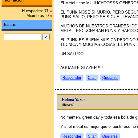
Información
El Metal tiene MUUUCHOOSSS GENERO
Huespedes: 71
«
EL PUNK NOSE SI MURIO, PERO SEGUR
Miembros: 0
«
PUNK SALIO, PERO SE SIGUE LLEVAN
Buscar:
MUCHOS DE NUESTROS GRANDES IDOL
METAL, ESCUCHABAN PUNK Y HARDCO
EL PUNK ES BUENA MUSICA PERO NO 
TECNICA Y MUCHAS COSAS, EL PUNK 
UN SALUDO
AGUANTE SLAYER !!!!
Responder
Citar
Quejarse
Helena Yazer
(Huesped)
No mamen, green day y toda esa bola de g
Y si el metal es mejor que el punk, eso no
Responder
Citar
Quejarse