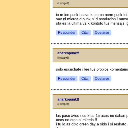
(Huesped)
io m ice punk i savs k ice pa acrm punk le
sav ni mierda d punk ni d revoluxion i muxo
sta es la ultima vz k kontsto tus msnsajs ig
Responder
Citar
Quejarse
anarkopunk!!
(Huesped)
solo escuchate i lee tus propios komentario
Responder
Citar
Quejarse
anarkopunk!!
(Huesped)
las paso avcs i es k ac 15 aсos no daban 
aсos no eran ni mierda !!
i tu lo as dixo green day a sido i si reskat