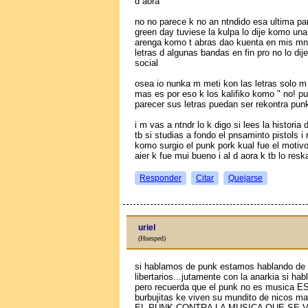
d aora
no no parece k no an ntndido esa ultima part
green day tuviese la kulpa lo dije komo un
arenga komo t abras dao kuenta en mis mns
letras d algunas bandas en fin pro no lo dij
social
osea io nunka m meti kon las letras solo m
mas es por eso k los kalifiko komo " no! pu
parecer sus letras puedan ser rekontra punk
i m vas a ntndr lo k digo si lees la historia d
tb si studias a fondo el pnsaminto pistols i
komo surgio el punk pork kual fue el motiv
aier k fue mui bueno i al d aora k tb lo resk
Responder
Citar
Quejarse
uriel
(Huesped)
si hablamos de punk estamos hablando de 
libertarios...jutamente con la anarkia si 
pero recuerda que el punk no es musica 
burbujitas ke viven su mundito de niсos ma
EL PUNK CONTRA LA MUSICA QUE SE V