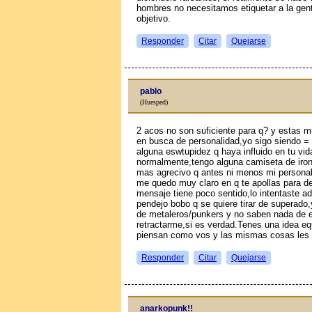
hombres no necesitamos etiquetar a la gente
objetivo.
Responder
Citar
Quejarse
pablo
(Huesped)
2 aсos no son suficiente para q? y estas m
en busca de personalidad,yo sigo siendo = 
alguna eswtupidez q haya influido en tu vi
normalmente,tengo alguna camiseta de iron 
mas agrecivo q antes ni menos mi personal
me quedo muy claro en q te apollas para d
mensaje tiene poco sentido,lo intentaste a
pendejo bobo q se quiere tirar de superado,y
de metaleros/punkers y no saben nada de e
retractarme,si es verdad.Tenes una idea equ
piensan como vos y las mismas cosas les 
Responder
Citar
Quejarse
anarkopunk!!