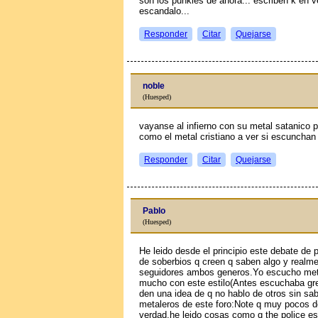
son los punkies de ahora... escriben k en ve
escandalo...
Responder
Citar
Quejarse
noble
(Huesped)
vayanse al infierno con su metal satanico p
como el metal cristiano a ver si escunch
Responder
Citar
Quejarse
Pablo
(Huesped)
He leido desde el principio este debate d
de soberbios q creen q saben algo y realme
seguidores ambos generos.Yo escucho met
mucho con este estilo(Antes escuchaba gr
den una idea de q no hablo de otros sin sa
metaleros de este foro:Note q muy pocos d
verdad,he leido cosas como q the police 