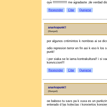
oye !!!!!!!!!!!!!!! me agradaste ;de verdad
Responder
Citar
Quejarse
anarkopunk!!
(Huesped)
por algunos cntimintos k nombras ai se dic
odio represion terror en fin asi k eso k lo
punk!
i por siaka se le iama kontrakultura!! i si v
konviccion!!!
Responder
Citar
Quejarse
anarkopunk!!
(Huesped)
oe baboso tu savs pa k xuxa es un punkzi
enterado d las kolectas i konxiertos kons